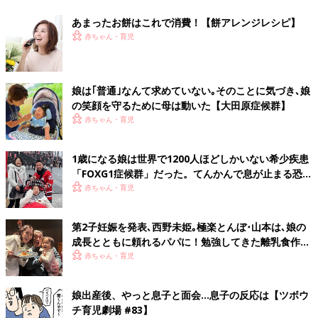
あまったお餅はこれで消費！【餅アレンジレシピ】
赤ちゃん・育児
娘は｢普通｣なんて求めていない｡そのことに気づき､娘
の笑顔を守るために母は動いた【大田原症候群】
赤ちゃん・育児
1歳になる娘は世界で1200人ほどしかいない希少疾患
「FOXG1症候群」だった。てんかんで息が止まる恐怖
の中、娘を守り抜いた10年…【体験談】
赤ちゃん・育児
第2子妊娠を発表､西野未姫｡極楽とんぼ･山本は､娘の
成長とともに頼れるパパに！勉強してきた離乳食作り
は､娘の食べむらに悪戦苦闘･･･
赤ちゃん・育児
娘出産後、やっと息子と面会…息子の反応は【ツボウ
チ育児劇場 #83】