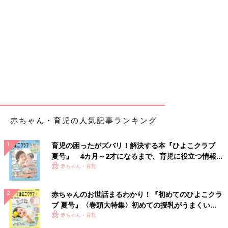
赤ちゃん・育児の人気記事ランキング
育児の困ったがズバリ！解決する本『ひよこクラブ
夏号』 4カ月～2才になるまで、育児に役立つ情報が
いっぱい！
赤ちゃん・育児
赤ちゃんのお世話まるわかり！『初めてのひよこクラ
ブ 夏号』〈巻頭大特集〉初めての授乳がうまくい
く！ おっぱい・ミルクの基本と夏のトラブル 解決テ
赤ちゃん・育児
ク