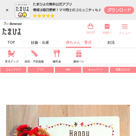
×
内祝い
SHOP
メニュー
TOP
妊娠・出産
赤ちゃん・育児
妊活
育児グッズ
病気・予防接種
離乳食
優待パス
ひよこクラブ
アプリ
SNS
キャンペーン
写真スタジオ