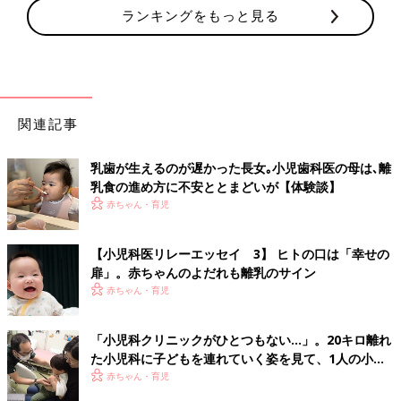
ランキングをもっと見る
関連記事
乳歯が生えるのが遅かった長女｡小児歯科医の母は､離
乳食の進め方に不安ととまどいが【体験談】
赤ちゃん・育児
【小児科医リレーエッセイ 3】 ヒトの口は「幸せの
扉」。赤ちゃんのよだれも離乳のサイン
赤ちゃん・育児
「小児科クリニックがひとつもない…」。20キロ離れ
た小児科に子どもを連れていく姿を見て、1人の小児
科医の決意
赤ちゃん・育児