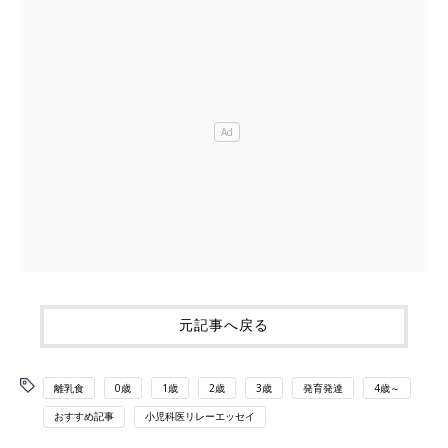
元記事へ戻る
離乳食
0歳
1歳
2歳
3歳
発育発達
4歳～
おすすめ記事
小児科医リレーエッセイ