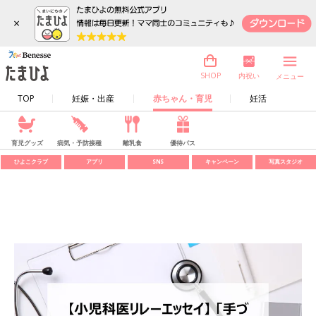
×
内祝い
SHOP
メニュー
TOP
妊娠・出産
赤ちゃん・育児
妊活
育児グッズ
病気・予防接種
離乳食
優待パス
ひよこクラブ
アプリ
SNS
キャンペーン
写真スタジオ