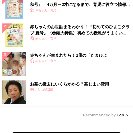
秋号』 4カ月～2才になるまで、育児に役立つ情報が
いっぱい！
赤ちゃん・育児
赤ちゃんのお世話まるわかり！『初めてのひよこクラ
ブ 夏号』〈巻頭大特集〉初めての授乳がうまくい
く！ おっぱい・ミルクの基本と夏のトラブル 解決テ
赤ちゃん・育児
ク
赤ちゃんが生まれたら！2冊の「たまひよ」
赤ちゃん・育児
お墓の撤去にいくらかかる？墓じまい費用
PR(くらしの話題)
Recommended by