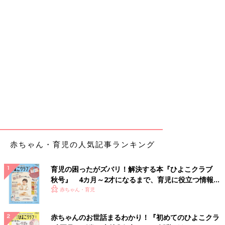
赤ちゃん・育児の人気記事ランキング
育児の困ったがズバリ！解決する本『ひよこクラブ
秋号』 4カ月～2才になるまで、育児に役立つ情報が
いっぱい！
赤ちゃん・育児
赤ちゃんのお世話まるわかり！『初めてのひよこクラ