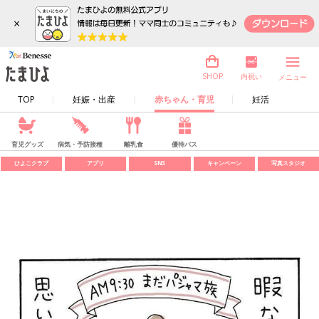
×
内祝い
SHOP
メニュー
TOP
妊娠・出産
赤ちゃん・育児
妊活
育児グッズ
病気・予防接種
離乳食
優待パス
ひよこクラブ
アプリ
SNS
キャンペーン
写真スタジオ