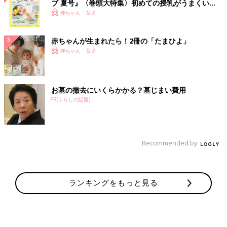
ブ 夏号』〈巻頭大特集〉初めての授乳がうまくい
く！ おっぱい・ミルクの基本と夏のトラブル 解決テ
赤ちゃん・育児
ク
赤ちゃんが生まれたら！2冊の「たまひよ」
赤ちゃん・育児
お墓の撤去にいくらかかる？墓じまい費用
PR(くらしの話題)
Recommended by
ランキングをもっと見る