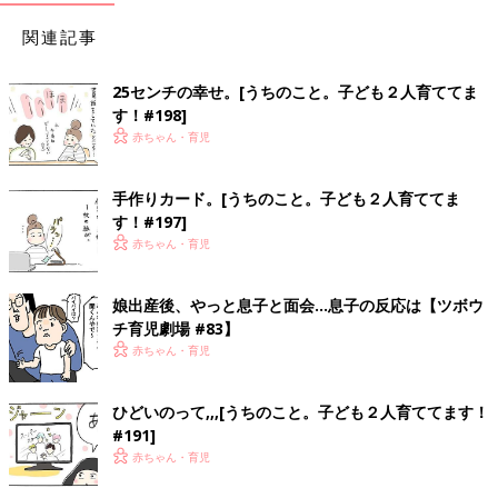
関連記事
25センチの幸せ。[うちのこと。子ども２人育ててま
す！#198]
赤ちゃん・育児
手作りカード。[うちのこと。子ども２人育ててま
す！#197]
赤ちゃん・育児
娘出産後、やっと息子と面会…息子の反応は【ツボウ
チ育児劇場 #83】
赤ちゃん・育児
ひどいのって,,,[うちのこと。子ども２人育ててます！
#191]
赤ちゃん・育児