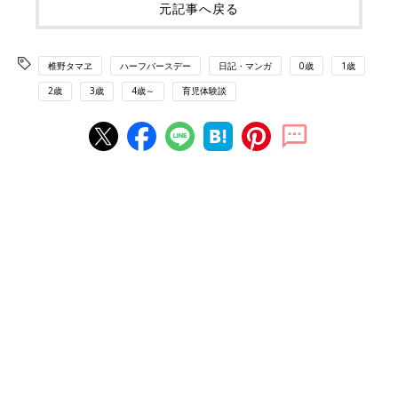
元記事へ戻る
椎野タマヱ
ハーフバースデー
日記・マンガ
0歳
1歳
2歳
3歳
4歳～
育児体験談