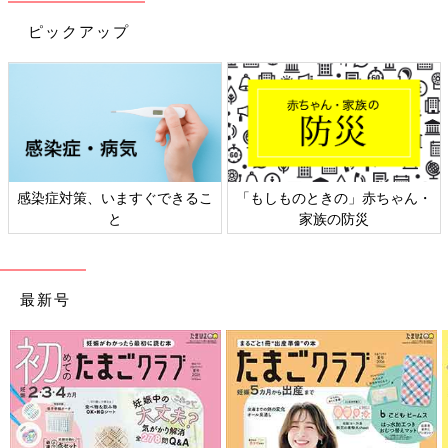
ピックアップ
日本外来小児科学会リーフレッ
六星占術 細木かおりさんの人生
ト検討会
相談
最新号