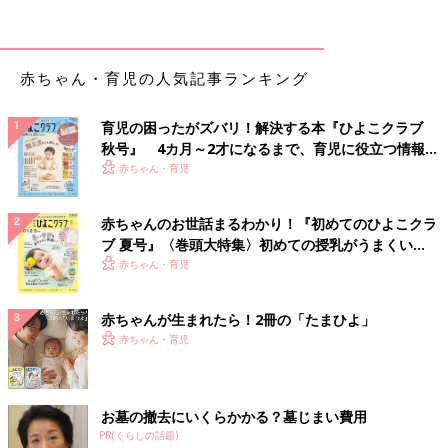
赤ちゃん・育児の人気記事ランキング
育児の困ったがズバリ！解決する本『ひよこクラブ
秋号』 4カ月～2才になるまで、育児に役立つ情報が
いっぱい！
赤ちゃん・育児
赤ちゃんのお世話まるわかり！『初めてのひよこクラ
ブ 夏号』〈巻頭大特集〉初めての授乳がうまくい
く！ おっぱい・ミルクの基本と夏のトラブル 解決テ
赤ちゃん・育児
ク
赤ちゃんが生まれたら！2冊の「たまひよ」
赤ちゃん・育児
お墓の撤去にいくらかかる？墓じまい費用
PR(くらしの話題)