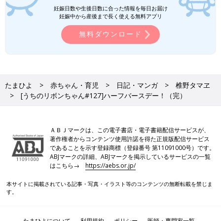
妊娠日数や生後日数に合った情報を毎日お届け
妊娠中から産後まで長く使える無料アプリ
無料ダウンロード
たまひよ
赤ちゃん・育児
日記・マンガ
椎野タマヱ
[うちのリボンちゃん#127]ハーフバースデー！（完）
ＡＢＪマークは、この電子書店・電子書籍配信サービスが、
著作権者からコンテンツ使用許諾を得た正規版配信サービス
であることを示す登録商標（登録番号 第11091000号）です。
ABJマークの詳細、ABJマークを掲示しているサービスの一覧
はこちら→
https://aebs.or.jp/
本サイトに掲載されている記事・写真・イラスト等のコンテンツの無断転載を禁じま
す。
たまひよについて
利用規約
ポリシー
医師・専門家一覧