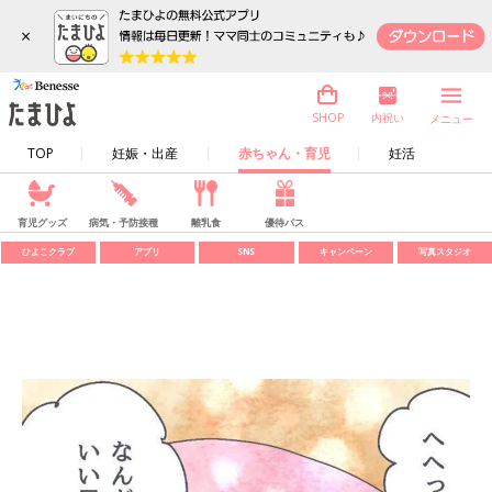
×
内祝い
SHOP
メニュー
TOP
妊娠・出産
赤ちゃん・育児
妊活
育児グッズ
病気・予防接種
離乳食
優待パス
ひよこクラブ
アプリ
SNS
キャンペーン
写真スタジオ