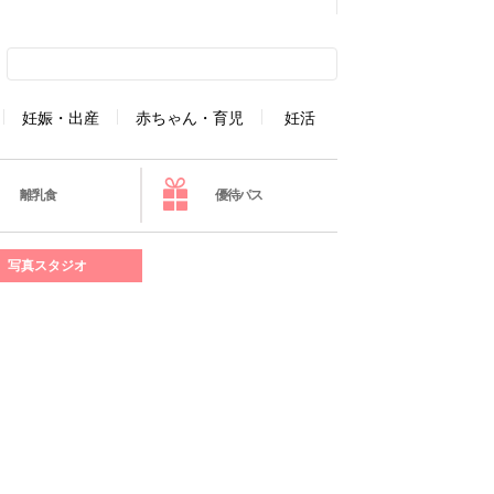
妊娠・出産
赤ちゃん・育児
妊活
離乳食
優待パス
写真スタジオ