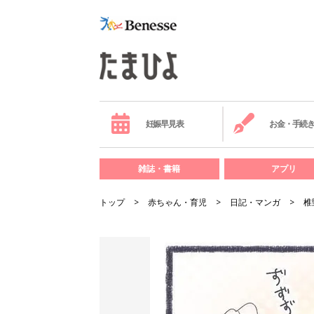
妊娠早見表
お金・手続
雑誌・書籍
アプリ
トップ
赤ちゃん・育児
日記・マンガ
椎