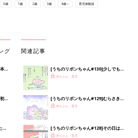
0歳
1歳
2歳
3歳
4歳～
育児体験談
ング
関連記事
本
[うちのリボンちゃん#130]少しでも進
2才
めたら
赤ちゃん・育児
いっ
初め
[うちのリボンちゃん#129]むらさき大
大特
作戦
赤ちゃん・育児
 お
ブル
たま
[うちのリボンちゃん#128]その日は突
然に
赤ちゃん・育児