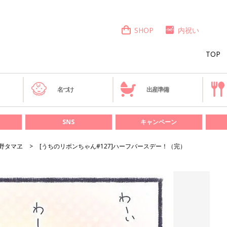
SHOP
内祝い
TOP
き
名づけ
出産準備
SNS
キャンペーン
野タマヱ
[うちのリボンちゃん#127]ハーフバースデー！（完）