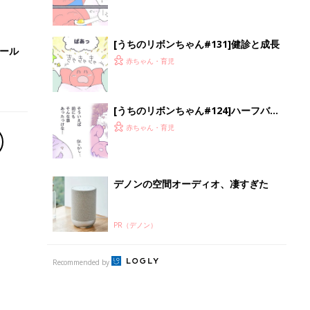
[うちのリボンちゃん#131]健診と成長
セール
赤ちゃん・育児
[うちのリボンちゃん#124]ハーフバー
スデー！（中編）２
赤ちゃん・育児
デノンの空間オーディオ、凄すぎた
PR（デノン）
Recommended by