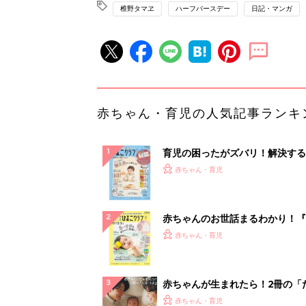
椎野タマヱ
ハーフバースデー
日記・マンガ
赤ちゃん・育児の人気記事ランキ
育児の困ったがズバリ！解決する
『ひよこクラブ 秋号』 4カ月～
赤ちゃん・育児
になるまで、育児に役立つ情報が
ぱい！
赤ちゃんのお世話まるわかり！『
てのひよこクラブ 夏号』〈巻頭
赤ちゃん・育児
集〉初めての授乳がうまくいく！
っぱい・ミルクの基本と夏のトラ
解決テク
赤ちゃんが生まれたら！2冊の「
ひよ」
赤ちゃん・育児