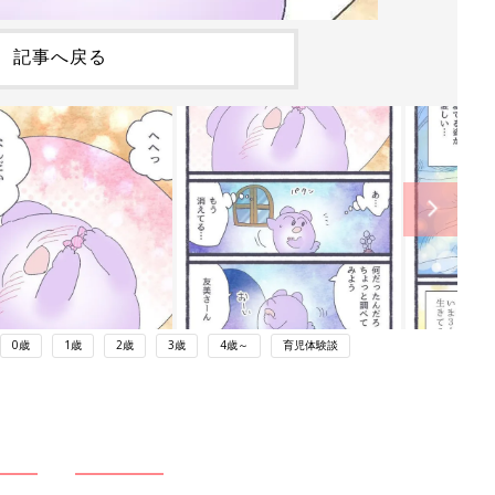
記事へ戻る
0歳
1歳
2歳
3歳
4歳～
育児体験談