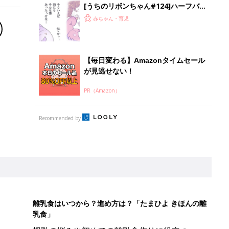
[うちのリボンちゃん#124]ハーフバー
スデー！（中編）２
赤ちゃん・育児
【毎日変わる】Amazonタイムセール
が見逃せない！
PR（Amazon）
Recommended by
離乳食はいつから？進め方は？「たまひよ きほんの離
乳食」