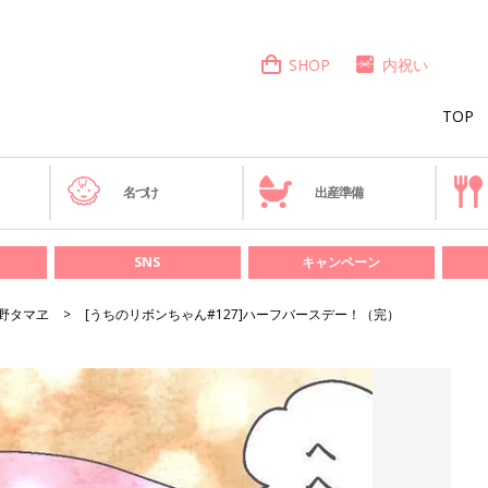
SHOP
内祝い
TOP
き
名づけ
出産準備
SNS
キャンペーン
野タマヱ
[うちのリボンちゃん#127]ハーフバースデー！（完）