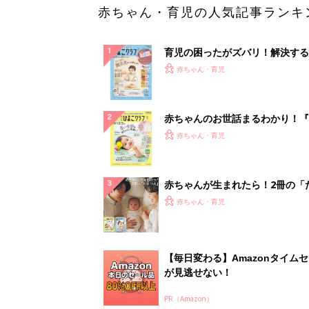
赤ちゃん・育児の人気記事ランキ
育児の困ったがズバリ！解決する
『ひよこクラブ 秋号』 4カ月～
赤ちゃん・育児
になるまで、育児に役立つ情報が
ぱい！
赤ちゃんのお世話まるわかり！『
てのひよこクラブ 夏号』〈巻頭
赤ちゃん・育児
集〉初めての授乳がうまくいく！
っぱい・ミルクの基本と夏のトラ
解決テク
赤ちゃんが生まれたら！2冊の「
ひよ」
赤ちゃん・育児
【毎日変わる】Amazonタイム
が見逃せない！
PR（Amazon）