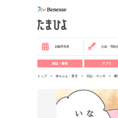
妊娠早見表
お金・手続
雑誌・書籍
アプリ
トップ
赤ちゃん・育児
日記・マンガ
椎