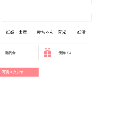
妊娠・出産
赤ちゃん・育児
妊活
離乳食
優待パス
写真スタジオ