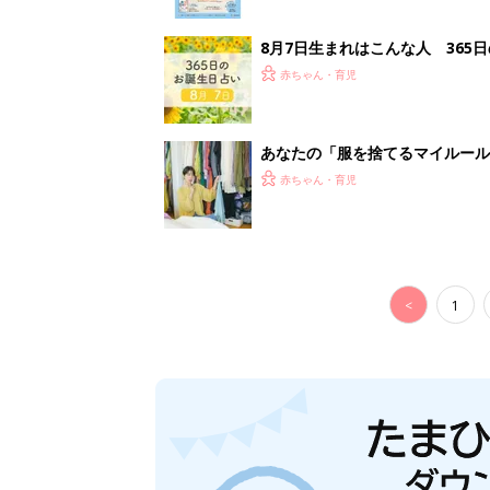
8月7日生まれはこんな人 365
赤ちゃん・育児
あなたの「服を捨てるマイルー
スタイリストが喝！
赤ちゃん・育児
<
1