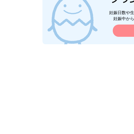
妊娠日数や
妊娠中か