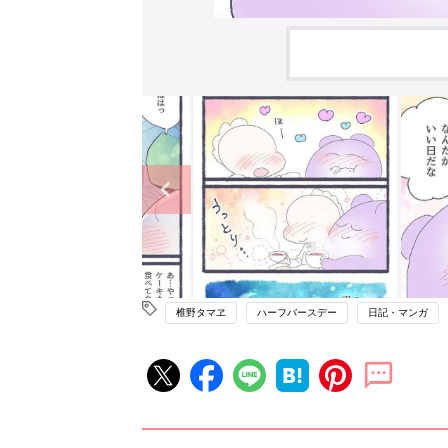
椎野タマヱ
ハーフバースデー
日記・マンガ