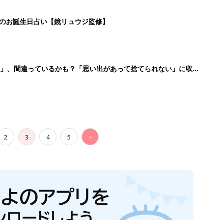
日のお誕生日占い【鏡リュウジ監修】
ル」、間違っているかも？「思い出があって捨てられない」に収納
2
3
4
5
>