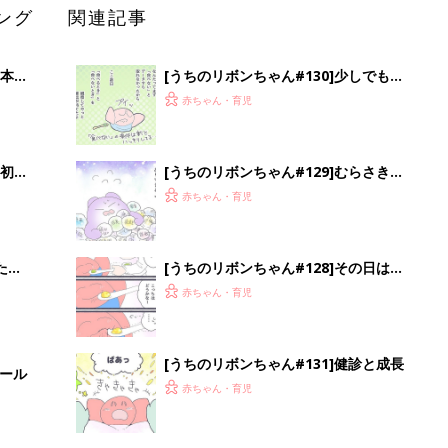
ング
関連記事
本
[うちのリボンちゃん#130]少しでも進
2才
めたら
赤ちゃん・育児
いっ
初め
[うちのリボンちゃん#129]むらさき大
大特
作戦
赤ちゃん・育児
 お
ブル
たま
[うちのリボンちゃん#128]その日は突
然に
赤ちゃん・育児
[うちのリボンちゃん#131]健診と成長
セール
赤ちゃん・育児