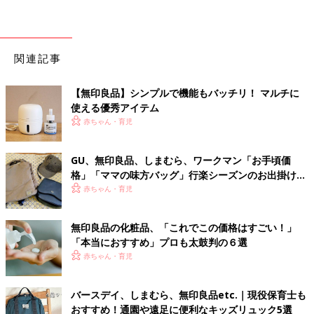
関連記事
【無印良品】シンプルで機能もバッチリ！ マルチに
使える優秀アイテム
赤ちゃん・育児
GU、無印良品、しまむら、ワークマン「お手頃価
格」「ママの味方バッグ」行楽シーズンのお出掛け
に！おすすめの大人リュック5選
赤ちゃん・育児
無印良品の化粧品、「これでこの価格はすごい！」
「本当におすすめ」プロも太鼓判の６選
赤ちゃん・育児
バースデイ、しまむら、無印良品etc.｜現役保育士も
おすすめ！通園や遠足に便利なキッズリュック5選