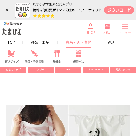
×
内祝い
SHOP
メニュー
TOP
妊娠・出産
赤ちゃん・育児
妊活
育児グッズ
病気・予防接種
離乳食
優待パス
ひよこクラブ
アプリ
SNS
キャンペーン
写真スタジオ