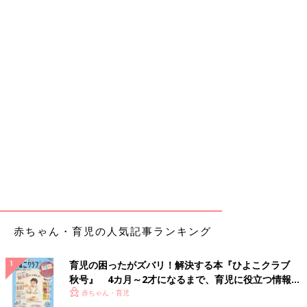
赤ちゃん・育児の人気記事ランキング
育児の困ったがズバリ！解決する本『ひよこクラブ
秋号』 4カ月～2才になるまで、育児に役立つ情報が
いっぱい！
赤ちゃん・育児