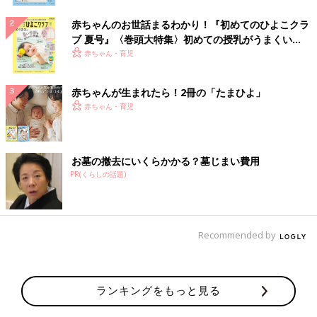
赤ちゃんのお世話まるわかり！『初めてのひよこクラ
ブ 夏号』〈巻頭大特集〉初めての授乳がうまくい
く！ おっぱい・ミルクの基本と夏のトラブル 解決テ
赤ちゃん・育児
ク
赤ちゃんが生まれたら！2冊の「たまひよ」
赤ちゃん・育児
お墓の撤去にいくらかかる？墓じまい費用
PR(くらしの話題)
Recommended by
ランキングをもっと見る