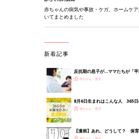
赤ちゃん・育児
【漫画】あれ、どうして？ 保
がする……！『ふうふう子育て ＃
赤ちゃん・育児
子どもの水分補給。衛生面ではス
く3つのコツとは？【専門家監修
赤ちゃん・育児
<
3