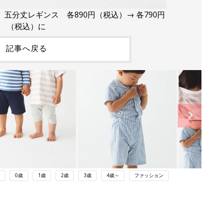
五分丈レギンス 各890円（税込）→ 各790円
（税込）に
記事へ戻る
0歳
1歳
2歳
3歳
4歳～
ファッション