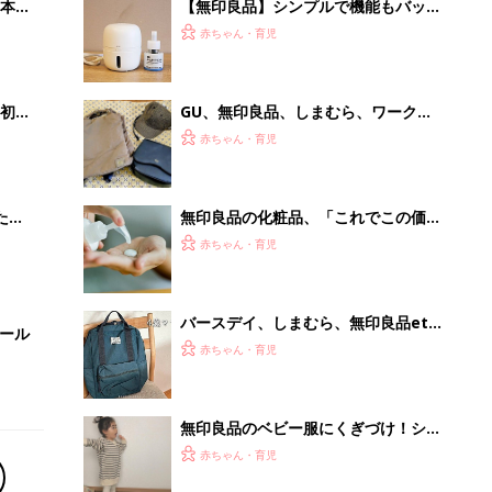
に便利なキッズリュック5選
無印良品のベビー服にくぎづけ！シン
プル&オシャレな5選
赤ちゃん・育児
「え、こんなセールやってたの？」8
0％OFF以上が続々登場！Amazonの
本気が...
PR（Amazon）
Recommended by
離乳食はいつから？進め方は？「たまひよ きほんの離