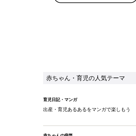
出産・育児あるあるをマンガで楽しもう
赤ちゃんの病気
赤ちゃんの病気や事故・ケガ、ホームケア
いてまとめました
新着記事
反抗期の息子が...ママたちが「
赤ちゃん・育児
8月6日生まれはこんな人 365