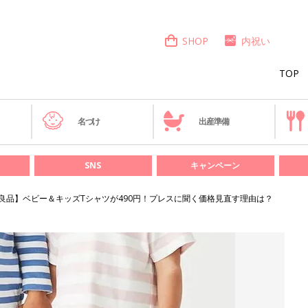
SHOP
内祝い
TOP
き
名づけ
出産準備
SNS
キャンペーン
良品】ベビー＆キッズTシャツが490円！プレスに聞く価格見直す理由は？