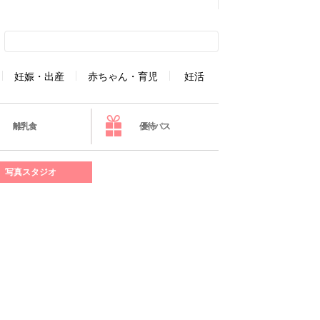
妊娠・出産
赤ちゃん・育児
妊活
離乳食
優待パス
写真スタジオ