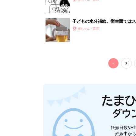
妊娠日数や
妊娠中か