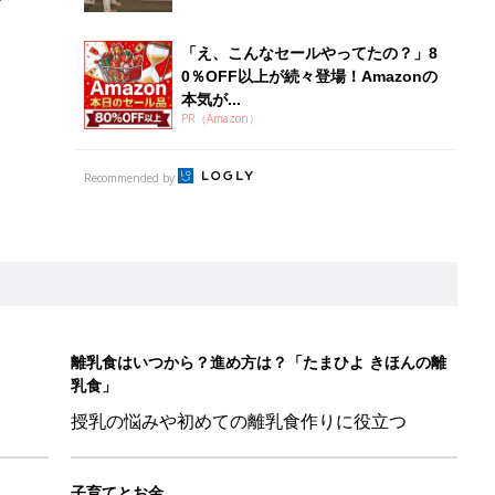
乳食」
授乳の悩みや初めての離乳食作りに役立つ
子育てとお金
につ
妊娠・出産・育児にかかる費用やもらえる補助
金・助成金を解説
平和だな～」と感じた瞬間
日のお誕生日占い【鏡リュウジ監修】