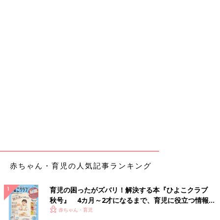
赤ちゃん・育児の人気記事ランキング
育児の困ったがズバリ！解決する本『ひよこクラブ
秋号』 4カ月～2才になるまで、育児に役立つ情報が
いっぱい！
赤ちゃん・育児