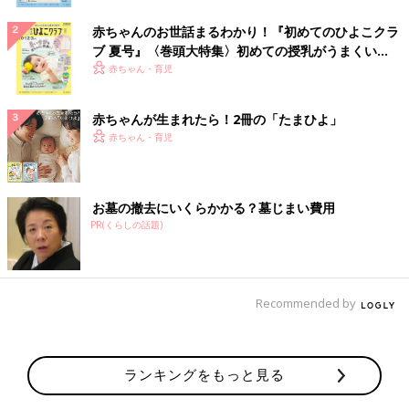
赤ちゃんのお世話まるわかり！『初めてのひよこクラ
ブ 夏号』〈巻頭大特集〉初めての授乳がうまくい
く！ おっぱい・ミルクの基本と夏のトラブル 解決テ
赤ちゃん・育児
ク
赤ちゃんが生まれたら！2冊の「たまひよ」
赤ちゃん・育児
お墓の撤去にいくらかかる？墓じまい費用
PR(くらしの話題)
Recommended by
ランキングをもっと見る