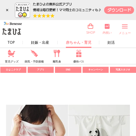
×
内祝い
SHOP
メニュー
TOP
妊娠・出産
赤ちゃん・育児
妊活
育児グッズ
病気・予防接種
離乳食
優待パス
ひよこクラブ
アプリ
SNS
キャンペーン
写真スタジオ