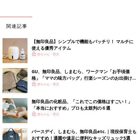
関連記事
【無印良品】シンプルで機能もバッチリ！ マルチに
使える優秀アイテム
赤ちゃん・育児
GU、無印良品、しまむら、ワークマン「お手頃価
格」「ママの味方バッグ」行楽シーズンのお出掛け
に！おすすめの大人リュック5選
赤ちゃん・育児
無印良品の化粧品、「これでこの価格はすごい！」
「本当におすすめ」プロも太鼓判の６選
赤ちゃん・育児
バースデイ、しまむら、無印良品etc.｜現役保育士も
おすすめ！通園や遠足に便利なキッズリュック5選