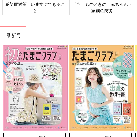
ん・
日本外来小児科学会リーフレッ
六星占術 細木かおりさんの
ト検討会
相談
最新号