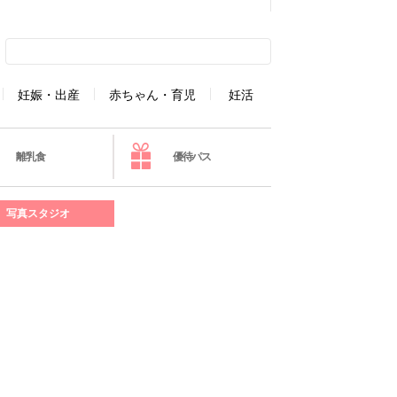
妊娠・出産
赤ちゃん・育児
妊活
離乳食
優待パス
写真スタジオ