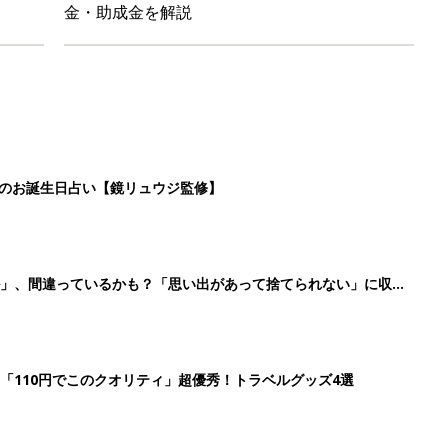
「110円でこのクオリティ」超優秀！トラベルグッズ4選
！？親が悩まされる「魔の3週目」って何？「魔の3カ月」もある
4
5
6
7
>