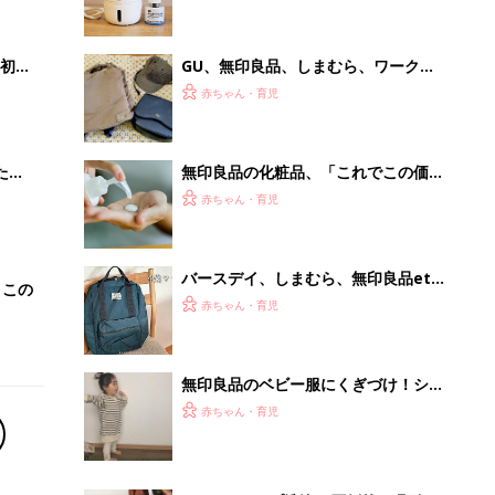
無印良品のベビー服にくぎづけ！シン
プル&オシャレな5選
赤ちゃん・育児
100℃でモップ洗浄、圧倒的な吸引
力…今注目のロボット掃除機
PR（Dreame）
Recommended by
離乳食はいつから？進め方は？「たまひよ きほんの離
乳食」