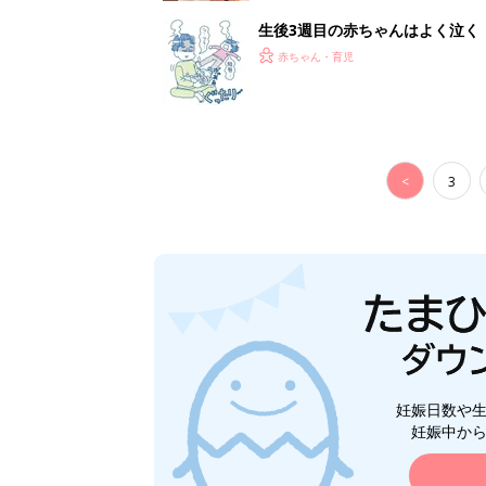
妊娠日数や
妊娠中か