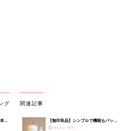
ング
関連記事
本
【無印良品】シンプルで機能もバッチ
2才
リ！ マルチに使える優秀アイテム
赤ちゃん・育児
いっ
初め
GU、無印良品、しまむら、ワークマ
大特
ン「お手頃価格」「ママの味方バッ
赤ちゃん・育児
 お
グ」行楽シーズンのお出掛けに！おす
ブル
すめの大人リュック5選
たま
無印良品の化粧品、「これでこの価格
はすごい！」「本当におすすめ」プロ
赤ちゃん・育児
も太鼓判の６選
バースデイ、しまむら、無印良品etc.
、この
｜現役保育士もおすすめ！通園や遠足
赤ちゃん・育児
に便利なキッズリュック5選