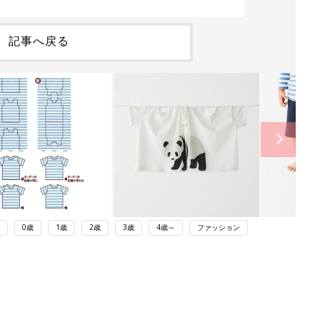
記事へ戻る
0歳
1歳
2歳
3歳
4歳～
ファッション