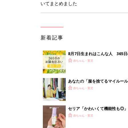
セリア「かわいくて機能性も◎」
赤ちゃん・育児
生後3週目の赤ちゃんはよく泣く
って本当？【専門家】
赤ちゃん・育児
<
3