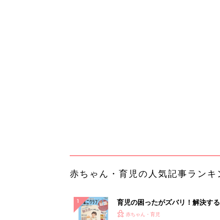
赤ちゃん・育児の人気記事ランキ
育児の困ったがズバリ！解決する
『ひよこクラブ 秋号』 4カ月～
赤ちゃん・育児
になるまで、育児に役立つ情報が
ぱい！
赤ちゃんのお世話まるわかり！『
てのひよこクラブ 夏号』〈巻頭
赤ちゃん・育児
集〉初めての授乳がうまくいく！
っぱい・ミルクの基本と夏のトラ
解決テク
赤ちゃんが生まれたら！2冊の「
ひよ」
赤ちゃん・育児
音楽シーンを支えた64年の歴史
ヘッドホンで感じてみて
PR（Marshall Group AB）