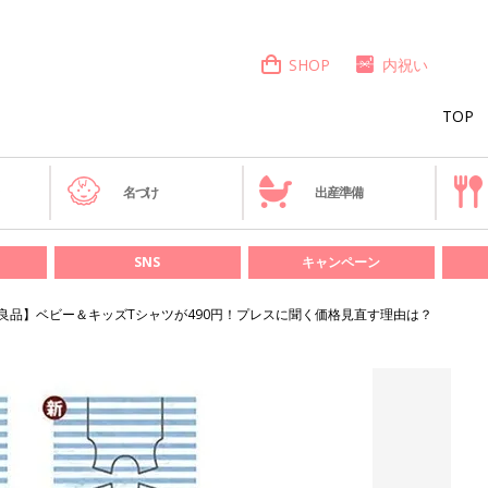
SHOP
内祝い
TOP
き
名づけ
出産準備
SNS
キャンペーン
良品】ベビー＆キッズTシャツが490円！プレスに聞く価格見直す理由は？