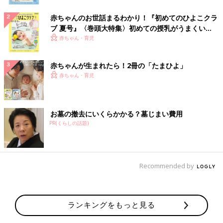
赤ちゃんのお世話まるわかり！『初めてのひよこクラ
ブ 夏号』〈巻頭大特集〉初めての授乳がうまくい
く！ おっぱい・ミルクの基本と夏のトラブル 解決テ
赤ちゃん・育児
ク
赤ちゃんが生まれたら！2冊の「たまひよ」
赤ちゃん・育児
お墓の撤去にいくらかかる？墓じまい費用
PR(くらしの話題)
Recommended by
ランキングをもっと見る