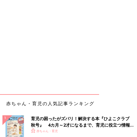
赤ちゃん・育児の人気記事ランキング
育児の困ったがズバリ！解決する本『ひよこクラブ
秋号』 4カ月～2才になるまで、育児に役立つ情報が
いっぱい！
赤ちゃん・育児