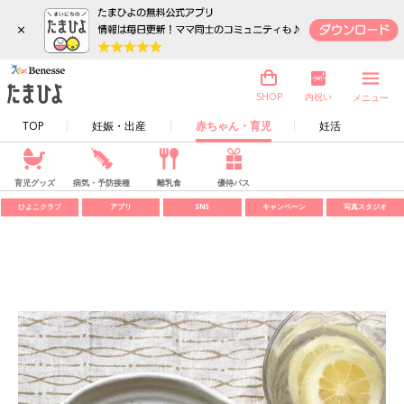
×
内祝い
SHOP
メニュー
TOP
妊娠・出産
赤ちゃん・育児
妊活
育児グッズ
病気・予防接種
離乳食
優待パス
ひよこクラブ
アプリ
SNS
キャンペーン
写真スタジオ