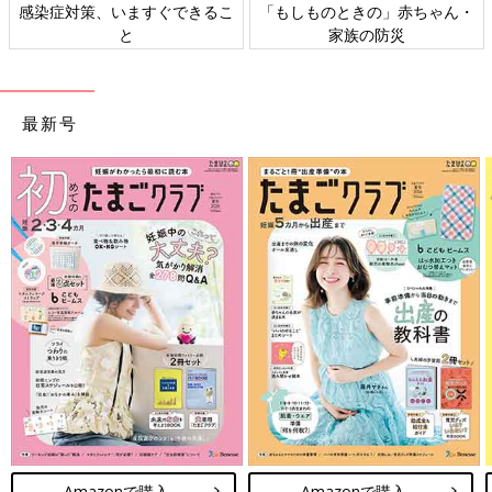
ますぐできるこ
「もしものときの」赤ちゃん・
日本外来小児科
と
家族の防災
ト検
最新号
Amazonで購入
Amazonで購入