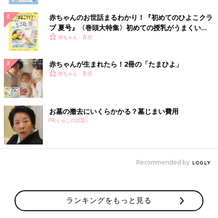
赤ちゃんのお世話まるわかり！『初めてのひよこクラ
ブ 夏号』〈巻頭大特集〉初めての授乳がうまくい
く！ おっぱい・ミルクの基本と夏のトラブル 解決テ
赤ちゃん・育児
ク
赤ちゃんが生まれたら！2冊の「たまひよ」
赤ちゃん・育児
お墓の撤去にいくらかかる？墓じまい費用
PR(くらしの話題)
Recommended by
ランキングをもっと見る