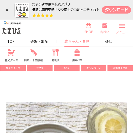
×
内祝い
SHOP
メニュー
TOP
妊娠・出産
赤ちゃん・育児
妊活
育児グッズ
病気・予防接種
離乳食
優待パス
ひよこクラブ
アプリ
SNS
キャンペーン
写真スタジオ