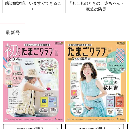
ゃん・
日本外来小児科学会リーフレッ
六星占術 細木かおりさんの
ト検討会
相談
最新号
Amazonで購入
Amazonで購入