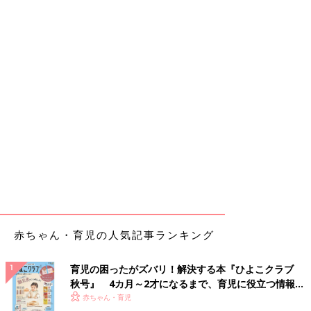
赤ちゃん・育児の人気記事ランキング
育児の困ったがズバリ！解決する本『ひよこクラブ
秋号』 4カ月～2才になるまで、育児に役立つ情報が
いっぱい！
赤ちゃん・育児