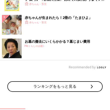
く！ おっぱい・ミルクの基本と夏のトラブル 解決テ
赤ちゃん・育児
ク
赤ちゃんが生まれたら！2冊の「たまひよ」
赤ちゃん・育児
お墓の撤去にいくらかかる？墓じまい費用
PR(くらしの話題)
Recommended by
ランキングをもっと見る