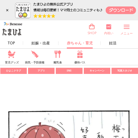
×
内祝い
SHOP
メニュー
TOP
妊娠・出産
赤ちゃん・育児
妊活
育児グッズ
病気・予防接種
離乳食
優待パス
ひよこクラブ
アプリ
SNS
キャンペーン
写真スタジオ