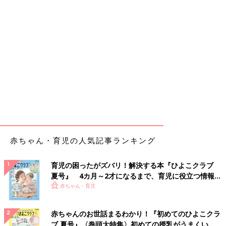
赤ちゃん・育児の人気記事ランキング
育児の困ったがズバリ！解決する本『ひよこクラブ
夏号』 4カ月～2才になるまで、育児に役立つ情報が
いっぱい！
赤ちゃん・育児
赤ちゃんのお世話まるわかり！『初めてのひよこクラ
ブ 夏号』〈巻頭大特集〉初めての授乳がうまくい