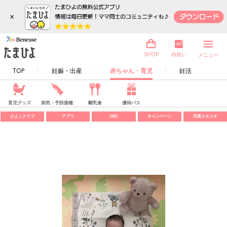
×
内祝い
SHOP
メニュー
TOP
妊娠・出産
赤ちゃん・育児
妊活
育児グッズ
病気・予防接種
離乳食
優待パス
ひよこクラブ
アプリ
SNS
キャンペーン
写真スタジオ