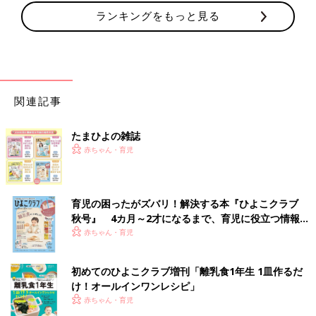
ランキングをもっと見る
関連記事
たまひよの雑誌
赤ちゃん・育児
育児の困ったがズバリ！解決する本『ひよこクラブ
秋号』 4カ月～2才になるまで、育児に役立つ情報が
いっぱい！
赤ちゃん・育児
初めてのひよこクラブ増刊「離乳食1年生 1皿作るだ
け！オールインワン​レシピ」
赤ちゃん・育児