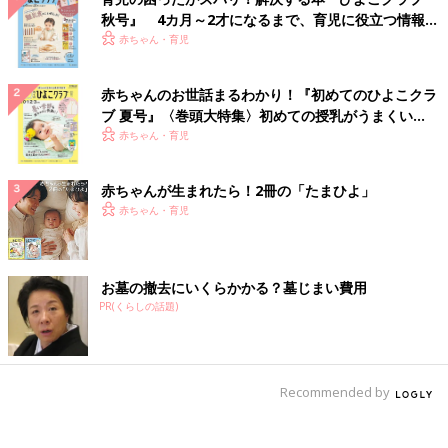
秋号』 4カ月～2才になるまで、育児に役立つ情報が
いっぱい！
赤ちゃん・育児
赤ちゃんのお世話まるわかり！『初めてのひよこクラ
ブ 夏号』〈巻頭大特集〉初めての授乳がうまくい
く！ おっぱい・ミルクの基本と夏のトラブル 解決テ
赤ちゃん・育児
ク
赤ちゃんが生まれたら！2冊の「たまひよ」
赤ちゃん・育児
お墓の撤去にいくらかかる？墓じまい費用
PR(くらしの話題)
Recommended by