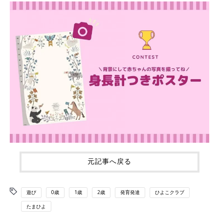
元記事へ戻る
遊び
0歳
1歳
2歳
発育発達
ひよこクラブ
たまひよ