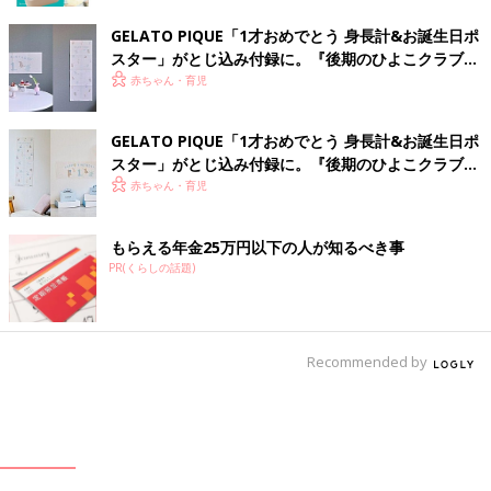
GELATO PIQUE「1才おめでとう 身長計&お誕生日ポ
スター」がとじ込み付録に。『後期のひよこクラブ』
春号が発売中！
赤ちゃん・育児
GELATO PIQUE「1才おめでとう 身長計&お誕生日ポ
スター」がとじ込み付録に。『後期のひよこクラブ』
冬号が発売中！
赤ちゃん・育児
もらえる年金25万円以下の人が知るべき事
PR(くらしの話題)
Recommended by