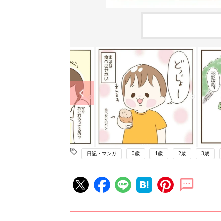
日記・マンガ
0歳
1歳
2歳
3歳