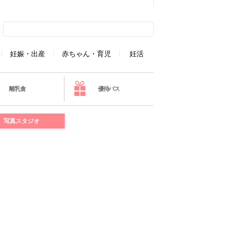
妊娠・出産
赤ちゃん・育児
妊活
離乳食
優待パス
写真スタジオ