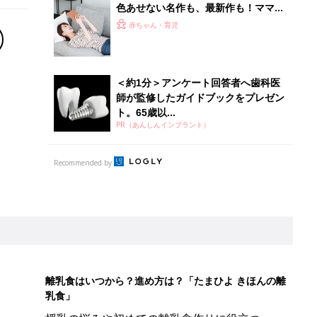
色あせない名作も、最新作も！ママと
漫画のつきあい方
赤ちゃん・育児
＜約1分＞アンケート回答者へ歯科医
師が監修したガイドブックをプレゼン
ト。65歳以...
PR（あんしんインプラント）
Recommended by
離乳食はいつから？進め方は？「たまひよ きほんの離
乳食」