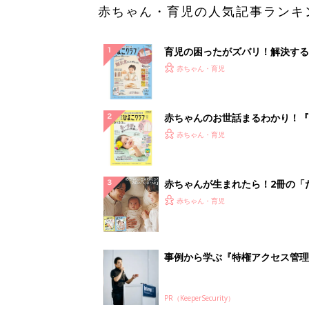
赤ちゃん・育児の人気記事ランキ
育児の困ったがズバリ！解決する
『ひよこクラブ 秋号』 4カ月～
赤ちゃん・育児
になるまで、育児に役立つ情報が
ぱい！
赤ちゃんのお世話まるわかり！『
てのひよこクラブ 夏号』〈巻頭
赤ちゃん・育児
集〉初めての授乳がうまくいく！
っぱい・ミルクの基本と夏のトラ
解決テク
赤ちゃんが生まれたら！2冊の「
ひよ」
赤ちゃん・育児
事例から学ぶ『特権アクセス管理
PR（KeeperSecurity）