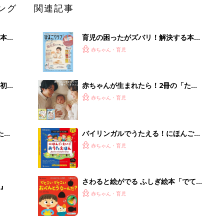
ング
関連記事
本
育児の困ったがズバリ！解決する本
2才
『ひよこクラブ 秋号』 4カ月～2才
赤ちゃん・育児
いっ
になるまで、育児に役立つ情報がいっ
ぱい！
初め
赤ちゃんが生まれたら！2冊の「たま
大特
ひよ」
赤ちゃん・育児
 お
ブル
たま
バイリンガルでうたえる！にほんご
えいご おうたえほん（たまひよ おう
赤ちゃん・育児
た絵本）
さわると絵がでる ふしぎ絵本「でて
』
こい でてこい おべんとうなーん
赤ちゃん・育児
だ？」