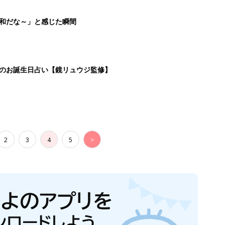
平和だな～」と感じた瞬間
日のお誕生日占い【鏡リュウジ監修】
2
3
4
5
>