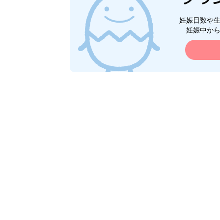
妊娠日数や
妊娠中か