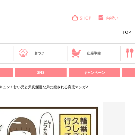
SHOP
内祝い
TOP
き
名づけ
出産準備
SNS
キャンペーン
キュン！甘い兄と天真爛漫な弟に癒される育児マンガ♪