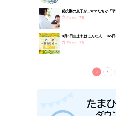
反抗期の息子が...ママたちが「
赤ちゃん・育児
8月6日生まれはこんな人 365
赤ちゃん・育児
<
1