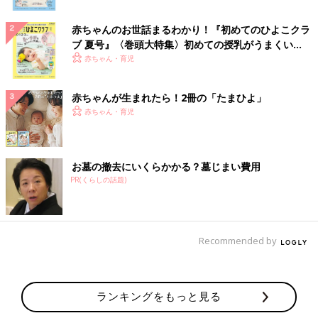
赤ちゃんのお世話まるわかり！『初めてのひよこクラ
ブ 夏号』〈巻頭大特集〉初めての授乳がうまくい
く！ おっぱい・ミルクの基本と夏のトラブル 解決テ
赤ちゃん・育児
ク
赤ちゃんが生まれたら！2冊の「たまひよ」
赤ちゃん・育児
お墓の撤去にいくらかかる？墓じまい費用
PR(くらしの話題)
Recommended by
ランキングをもっと見る