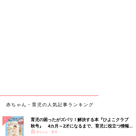
赤ちゃん・育児の人気記事ランキング
育児の困ったがズバリ！解決する本『ひよこクラブ
秋号』 4カ月～2才になるまで、育児に役立つ情報が
いっぱい！
赤ちゃん・育児