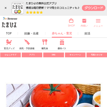
×
内祝い
SHOP
メニュー
TOP
妊娠・出産
赤ちゃん・育児
妊活
育児グッズ
病気・予防接種
離乳食
優待パス
ひよこクラブ
アプリ
SNS
キャンペーン
写真スタジオ