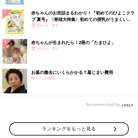
赤ちゃんのお世話まるわかり！『初めてのひよこクラ
ブ 夏号』〈巻頭大特集〉初めての授乳がうまくい
く！ おっぱい・ミルクの基本と夏のトラブル 解決テ
赤ちゃん・育児
ク
赤ちゃんが生まれたら！2冊の「たまひよ」
赤ちゃん・育児
お墓の撤去にいくらかかる？墓じまい費用
PR(くらしの話題)
Recommended by
ランキングをもっと見る