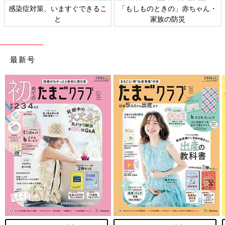
」赤ちゃん・
日本外来小児科学会リーフレッ
六星占術 細木かおり
災
ト検討会
相談
最新号