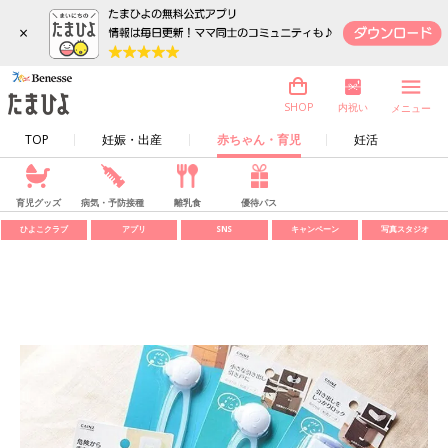
×
内祝い
SHOP
メニュー
TOP
妊娠・出産
赤ちゃん・育児
妊活
育児グッズ
病気・予防接種
離乳食
優待パス
ひよこクラブ
アプリ
SNS
キャンペーン
写真スタジオ