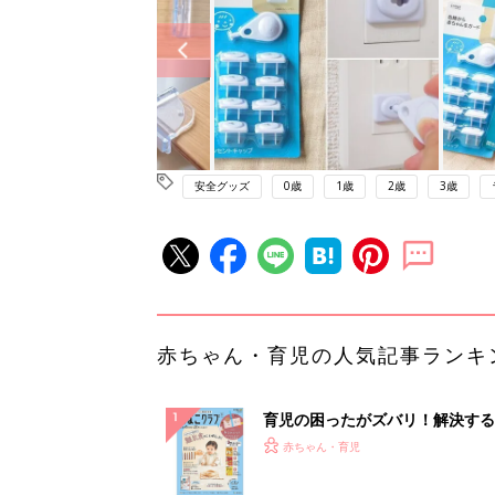
安全グッズ
0歳
1歳
2歳
3歳
赤ちゃん・育児の人気記事ランキ
育児の困ったがズバリ！解決する
『ひよこクラブ 秋号』 4カ月～
赤ちゃん・育児
になるまで、育児に役立つ情報が
ぱい！