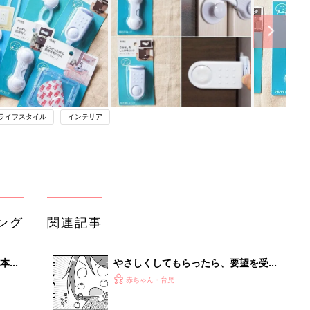
ライフスタイル
インテリア
ング
関連記事
本
やさしくしてもらったら、要望を受け
2才
入れるべき？ 子どもの安全を最優先
赤ちゃん・育児
いっ
に考えてみたら『ふうふう子育て ＃
59』