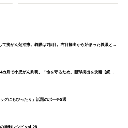
して抗がん剤治療。義眼は7個目。右目摘出から始まった義眼と
4カ月で小児がん判明。「命を守るため」眼球摘出を決断【網膜
ッグにもぴったり」話題のポーチ5選
影レシピ vol.28