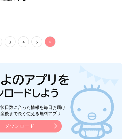
3
4
5
>
生後日数に合った情報を毎日お届け
ら産後まで長く使える無料アプリ
ダウンロード