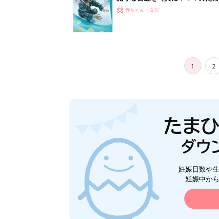
赤ちゃん・育児
1
2
妊娠日数や
妊娠中か