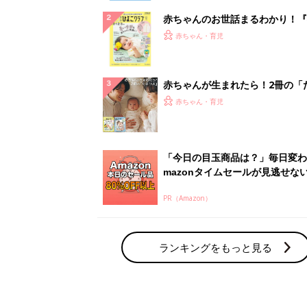
赤ちゃんのお世話まるわかり！『
てのひよこクラブ 夏号』〈巻頭
赤ちゃん・育児
集〉初めての授乳がうまくいく！
っぱい・ミルクの基本と夏のトラ
解決テク
赤ちゃんが生まれたら！2冊の「
ひよ」
赤ちゃん・育児
「今日の目玉商品は？」毎日変わ
mazonタイムセールが見逃せな
PR（Amazon）
ランキングをもっと見る