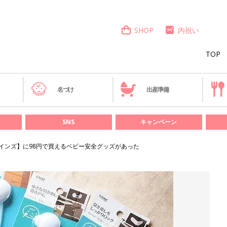
SHOP
内祝い
TOP
き
名づけ
出産準備
SNS
キャンペーン
カインズ】に98円で買えるベビー安全グッズがあった