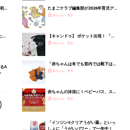
初め
たまごクラブ編集部が2026年育児グ
大特
ッズのトレンドを解説。今年は“タイ
赤ちゃん・育児
 お
パ・スぺパ、猛暑対策、ベビーテッ
ブル
ク”がキーワード！
たま
【キャンドゥ】 ポケット出現！ 「収
納性ゼロ」バッグが、まさかの理想的
赤ちゃん・育児
な収納バッグに爆誕
「赤ちゃんは冬でも室内では靴下はい
るA
らない」って知ってた？生後4～7カ月
赤ちゃん・育児
い
ベビーの【冬の着せ方Q&A】
赤ちゃんの沐浴に！ベビーバス、スキ
ンケアグッズ口コミ人気ランキング
赤ちゃん・育児
【たまひよ 赤ちゃんグッズ大賞
2026】
「イソジン®クリアうがい薬」といっ
しょに「うがいパワー」で一年中！