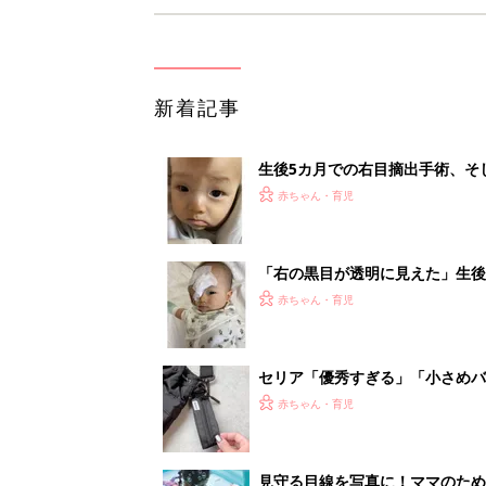
新着記事
生後5カ月での右目摘出手術、そ
の生活【網膜芽細胞腫】
赤ちゃん・育児
「右の黒目が透明に見えた」生後
芽細胞腫】
赤ちゃん・育児
セリア「優秀すぎる」「小さめバ
赤ちゃん・育児
見守る目線を写真に！ママのための撮