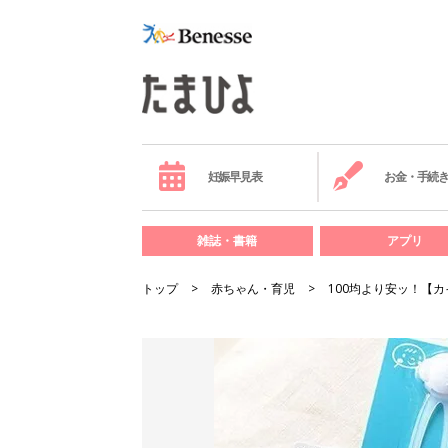
妊娠早見表
お金・手続
雑誌・書籍
アプリ
トップ
赤ちゃん・育児
100均より安ッ！【