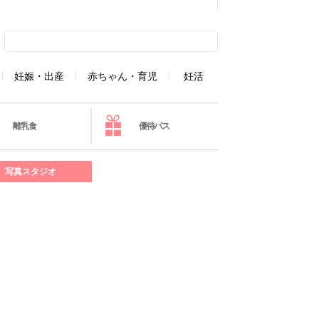
妊娠・出産
赤ちゃん・育児
妊活
離乳食
優待パス
写真スタジオ