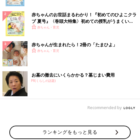
赤ちゃんのお世話まるわかり！『初めてのひよこクラ
ブ 夏号』〈巻頭大特集〉初めての授乳がうまくい
く！ おっぱい・ミルクの基本と夏のトラブル 解決テ
赤ちゃん・育児
ク
赤ちゃんが生まれたら！2冊の「たまひよ」
赤ちゃん・育児
お墓の撤去にいくらかかる？墓じまい費用
PR(くらしの話題)
Recommended by
ランキングをもっと見る