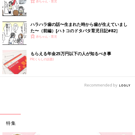
赤ちゃん・育児
ハラハラ歯の話〜生まれた時から歯が生えていまし
た〜（前編）[ハトコのドタバタ育児日記#82］
赤ちゃん・育児
もらえる年金25万円以下の人が知るべき事
PR(くらしの話題)
Recommended by
特集