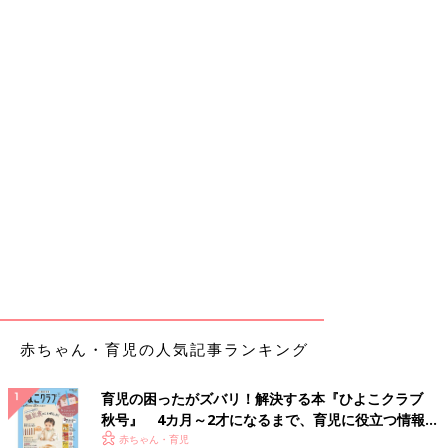
赤ちゃん・育児の人気記事ランキング
育児の困ったがズバリ！解決する本『ひよこクラブ
秋号』 4カ月～2才になるまで、育児に役立つ情報が
いっぱい！
赤ちゃん・育児