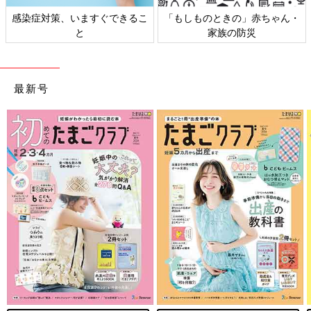
きの」赤ちゃん・
日本外来小児科学会リーフレッ
六星占術 細木か
の防災
ト検討会
相
最新号