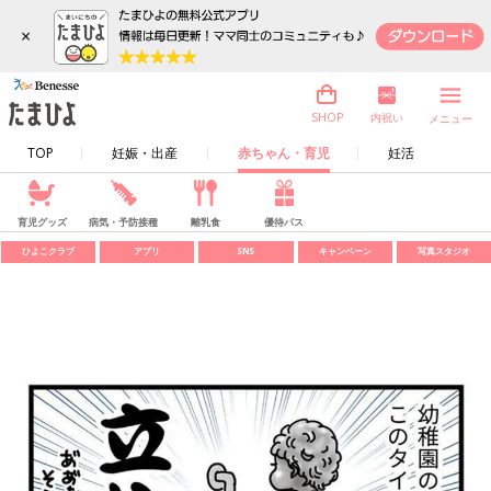
×
内祝い
SHOP
メニュー
TOP
妊娠・出産
赤ちゃん・育児
妊活
育児グッズ
病気・予防接種
離乳食
優待パス
ひよこクラブ
アプリ
SNS
キャンペーン
写真スタジオ