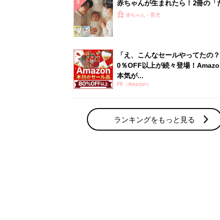
赤ちゃん・育児の人気テーマ
育児日記・マンガ
出産・育児あるあるをマンガで楽しもう
赤ちゃんの病気
赤ちゃんの病気や事故・ケガ、ホームケア
いてまとめました