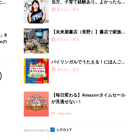
PR（Amazon）
Recommended by
離乳食はいつから？進め方は？「たまひよ きほんの離
乳食」
授乳の悩みや初めての離乳食作りに役立つ
子育てとお金
につ
妊娠・出産・育児にかかる費用やもらえる補助
金・助成金を解説