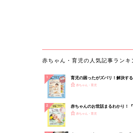
赤ちゃんのお世話まるわかり！『
てのひよこクラブ 夏号』〈巻頭
赤ちゃん・育児
集〉初めての授乳がうまくいく！
っぱい・ミルクの基本と夏のトラ
解決テク
赤ちゃんが生まれたら！2冊の「
ひよ」
赤ちゃん・育児
「え、こんなセールやってたの？
0％OFF以上が続々登場！Amazo
本気が...
PR（Amazon）
ランキングをもっと見る