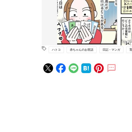
ハトコ
赤ちゃんのお世話
日記・マンガ
赤ちゃん・育児の人気記事ランキ
育児の困ったがズバリ！解決する
『ひよこクラブ 秋号』 4カ月～
赤ちゃん・育児
になるまで、育児に役立つ情報が
ぱい！