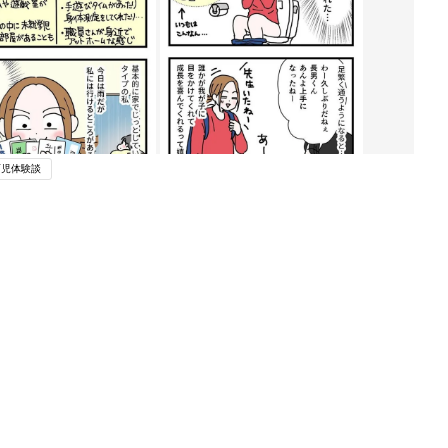
育児体験談
ング
関連記事
本
育児の困ったがズバリ！解決する本
2才
『ひよこクラブ 秋号』 4カ月～2才
赤ちゃん・育児
いっ
になるまで、育児に役立つ情報がいっ
ぱい！