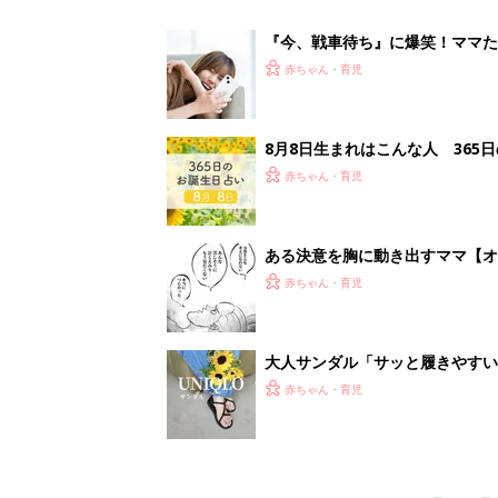
赤ちゃん・育児
1
2
妊娠日数や
妊娠中か