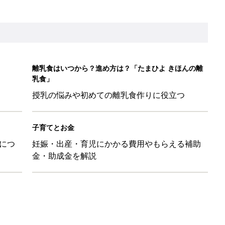
ちのおもしろすぎる勘違い＆変換ミス集
日のお誕生日占い【鏡リュウジ監修】
レたちの切迫早産奮闘記 #24】
！」「ユニクロ・ZARAも！」おすすめ4選