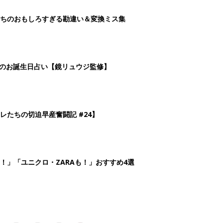
3
4
5
>
生後日数に合った情報を毎日お届け
ら産後まで長く使える無料アプリ
ダウンロード