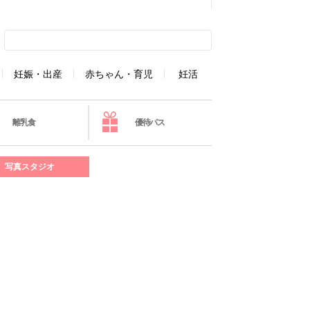
妊娠・出産
赤ちゃん・育児
妊活
離乳食
優待パス
写真スタジオ
］