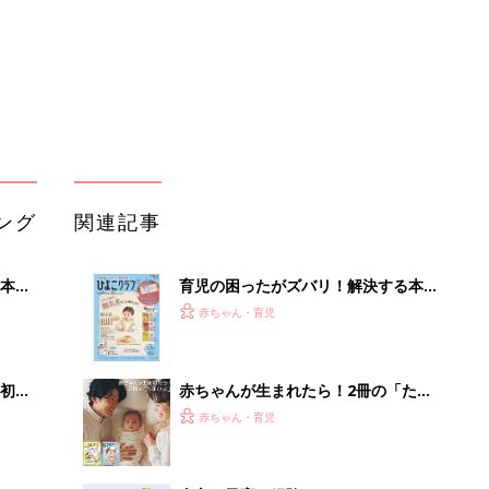
初め
赤ちゃんが生まれたら！2冊の「たま
大特
ひよ」
赤ちゃん・育児
 お
ブル
たま
当方、子育て経験あり。よかったらお
手伝いしましょうか？の輪が広がる世
赤ちゃん・育児
界に 【マキシマム ザ ホルモン・ナヲ
さん】
【未来屋書店（長野）】書店で家族で
」8
遊ぼう！ たまひよ チーム育児イベン
赤ちゃん・育児
nの
ト開催。「令和の育児は？長野県の場
合は？」トークも。
バイリンガルでうたえる！にほんご
えいご おうたえほん（たまひよ おう
赤ちゃん・育児
た絵本）
【毎日変わる】Amazonタイムセール
が見逃せない！