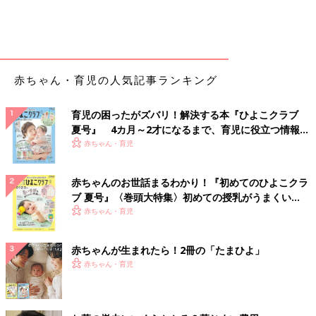
赤ちゃん・育児の人気記事ランキング
育児の困ったがズバリ！解決する本『ひよこクラブ
夏号』 4カ月～2才になるまで、育児に役立つ情報が
いっぱい！
赤ちゃん・育児
赤ちゃんのお世話まるわかり！『初めてのひよこクラ
ブ 夏号』〈巻頭大特集〉初めての授乳がうまくい
く！ おっぱい・ミルクの基本と夏のトラブル 解決テ
赤ちゃん・育児
ク
赤ちゃんが生まれたら！2冊の「たまひよ」
赤ちゃん・育児