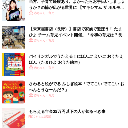
当方、子育て経験あり。よかったらお手伝いしましょ
うか？の輪が広がる世界に 【マキシマム ザ ホルモ
ン・ナヲさん】
赤ちゃん・育児
【未来屋書店（長野）】書店で家族で遊ぼう！ たま
ひよ チーム育児イベント開催。「令和の育児は？長
野県の場合は？」トークも。
赤ちゃん・育児
バイリンガルでうたえる！にほんご えいご おうたえ
ほん（たまひよ おうた絵本）
赤ちゃん・育児
さわると絵がでる ふしぎ絵本「でてこい でてこい お
べんとうなーんだ？」
赤ちゃん・育児
もらえる年金25万円以下の人が知るべき事
PR(くらしの話題)