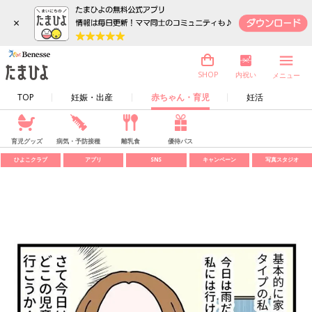
×
内祝い
SHOP
メニュー
TOP
妊娠・出産
赤ちゃん・育児
妊活
育児グッズ
病気・予防接種
離乳食
優待パス
ひよこクラブ
アプリ
SNS
キャンペーン
写真スタジオ