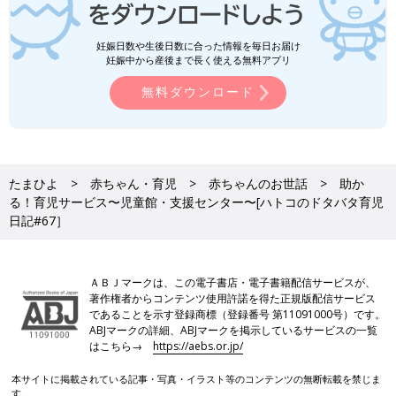
妊娠日数や生後日数に合った情報を毎日お届け
妊娠中から産後まで長く使える無料アプリ
無料ダウンロード
たまひよ
赤ちゃん・育児
赤ちゃんのお世話
助か
る！育児サービス〜児童館・支援センター〜[ハトコのドタバタ育児
日記#67］
ＡＢＪマークは、この電子書店・電子書籍配信サービスが、
著作権者からコンテンツ使用許諾を得た正規版配信サービス
であることを示す登録商標（登録番号 第11091000号）です。
ABJマークの詳細、ABJマークを掲示しているサービスの一覧
はこちら→
https://aebs.or.jp/
本サイトに掲載されている記事・写真・イラスト等のコンテンツの無断転載を禁じま
す。