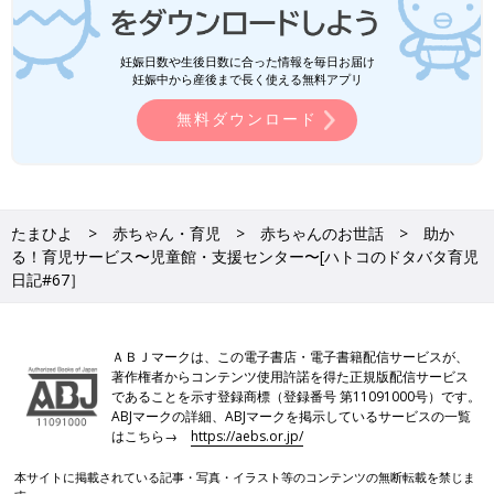
妊娠日数や生後日数に合った情報を毎日お届け
妊娠中から産後まで長く使える無料アプリ
無料ダウンロード
たまひよ
赤ちゃん・育児
赤ちゃんのお世話
助か
る！育児サービス〜児童館・支援センター〜[ハトコのドタバタ育児
日記#67］
ＡＢＪマークは、この電子書店・電子書籍配信サービスが、
著作権者からコンテンツ使用許諾を得た正規版配信サービス
であることを示す登録商標（登録番号 第11091000号）です。
ABJマークの詳細、ABJマークを掲示しているサービスの一覧
はこちら→
https://aebs.or.jp/
本サイトに掲載されている記事・写真・イラスト等のコンテンツの無断転載を禁じま