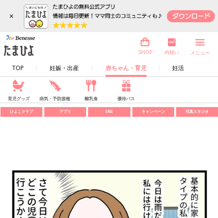
×
内祝い
SHOP
メニュー
TOP
妊娠・出産
赤ちゃん・育児
妊活
育児グッズ
病気・予防接種
離乳食
優待パス
ひよこクラブ
アプリ
SNS
キャンペーン
写真スタジオ