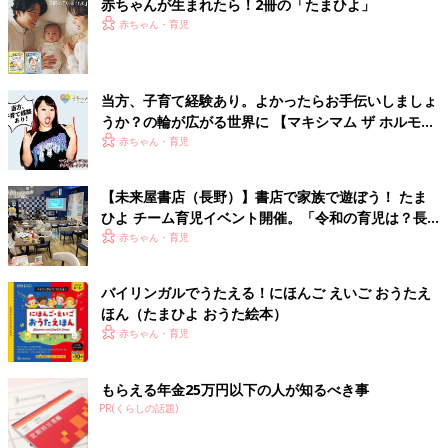
赤ちゃんが生まれたら！2冊の「たまひよ」
赤ちゃん・育児
当方、子育て経験あり。よかったらお手伝いしましょ
うか？の輪が広がる世界に 【マキシマム ザ ホルモ
ン・ナヲさん】
赤ちゃん・育児
【未来屋書店（長野）】書店で家族で遊ぼう！ たま
ひよ チーム育児イベント開催。「令和の育児は？長
野県の場合は？」トークも。
赤ちゃん・育児
バイリンガルでうたえる！にほんご えいご おうたえ
ほん（たまひよ おうた絵本）
赤ちゃん・育児
もらえる年金25万円以下の人が知るべき事
PR(くらしの話題)