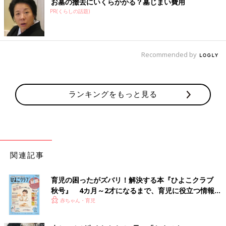
お墓の撤去にいくらかかる？墓じまい費用
PR(くらしの話題)
Recommended by
ランキングをもっと見る
関連記事
育児の困ったがズバリ！解決する本『ひよこクラブ
秋号』 4カ月～2才になるまで、育児に役立つ情報が
いっぱい！
赤ちゃん・育児