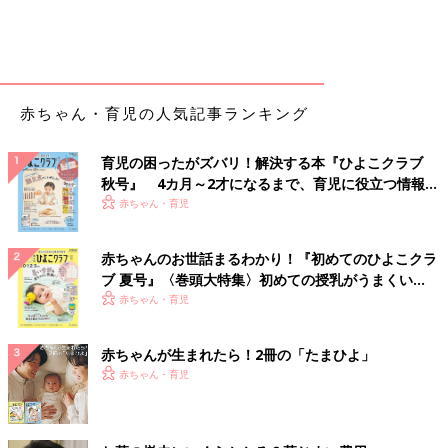
赤ちゃん・育児の人気記事ランキング
育児の困ったがズバリ！解決する本『ひよこクラブ
秋号』 4カ月～2才になるまで、育児に役立つ情報が
いっぱい！
赤ちゃん・育児
赤ちゃんのお世話まるわかり！『初めてのひよこクラ
ブ 夏号』〈巻頭大特集〉初めての授乳がうまくい
く！ おっぱい・ミルクの基本と夏のトラブル 解決テ
赤ちゃん・育児
ク
赤ちゃんが生まれたら！2冊の「たまひよ」
赤ちゃん・育児