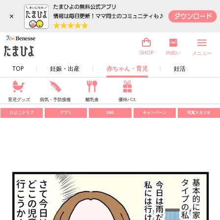
×
内祝い
SHOP
メニュー
TOP
妊娠・出産
赤ちゃん・育児
妊活
育児グッズ
病気・予防接種
離乳食
優待パス
ひよこクラブ
アプリ
SNS
キャンペーン
写真スタジオ