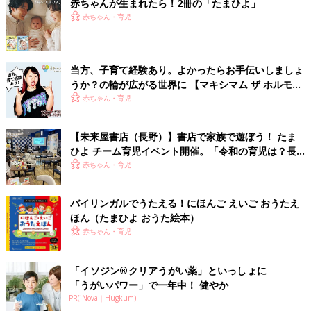
赤ちゃんが生まれたら！2冊の「たまひよ」
赤ちゃん・育児
当方、子育て経験あり。よかったらお手伝いしましょ
うか？の輪が広がる世界に 【マキシマム ザ ホルモ
ン・ナヲさん】
赤ちゃん・育児
【未来屋書店（長野）】書店で家族で遊ぼう！ たま
ひよ チーム育児イベント開催。「令和の育児は？長
野県の場合は？」トークも。
赤ちゃん・育児
バイリンガルでうたえる！にほんご えいご おうたえ
ほん（たまひよ おうた絵本）
赤ちゃん・育児
「イソジン®クリアうがい薬」といっしょに
「うがいパワー」で一年中！ 健やか
PR(iNova｜Hugkum)