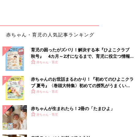
赤ちゃん・育児の人気記事ランキング
育児の困ったがズバリ！解決する本『ひよこクラブ
秋号』 4カ月～2才になるまで、育児に役立つ情報が
いっぱい！
赤ちゃん・育児
赤ちゃんのお世話まるわかり！『初めてのひよこクラ
ブ 夏号』〈巻頭大特集〉初めての授乳がうまくい
く！ おっぱい・ミルクの基本と夏のトラブル 解決テ
赤ちゃん・育児
ク
赤ちゃんが生まれたら！2冊の「たまひよ」
赤ちゃん・育児