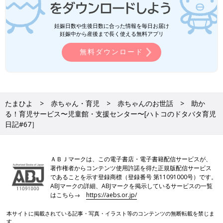
妊娠日数や生後日数に合った情報を毎日お届け
妊娠中から産後まで長く使える無料アプリ
無料ダウンロード
たまひよ
赤ちゃん・育児
赤ちゃんのお世話
助か
る！育児サービス〜児童館・支援センター〜[ハトコのドタバタ育児
日記#67］
ＡＢＪマークは、この電子書店・電子書籍配信サービスが、
著作権者からコンテンツ使用許諾を得た正規版配信サービス
であることを示す登録商標（登録番号 第11091000号）です。
ABJマークの詳細、ABJマークを掲示しているサービスの一覧
はこちら→
https://aebs.or.jp/
本サイトに掲載されている記事・写真・イラスト等のコンテンツの無断転載を禁じま
す。