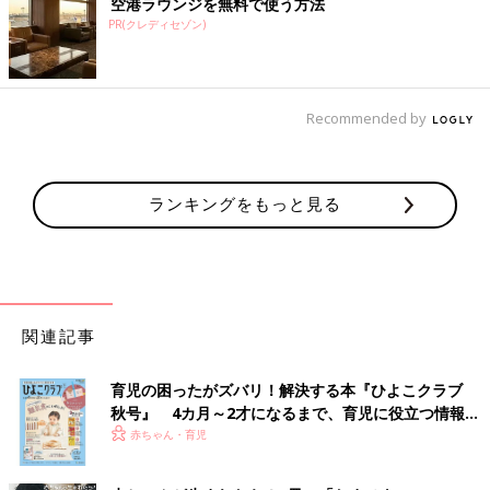
空港ラウンジを無料で使う方法
PR(クレディセゾン)
Recommended by
ランキングをもっと見る
関連記事
育児の困ったがズバリ！解決する本『ひよこクラブ
秋号』 4カ月～2才になるまで、育児に役立つ情報が
いっぱい！
赤ちゃん・育児