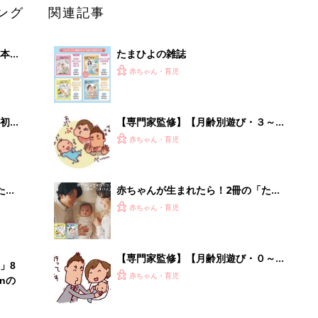
ング
関連記事
本
たまひよの雑誌
2才
赤ちゃん・育児
いっ
初め
【専門家監修】【月齢別遊び・３～４
大特
カ月ごろ】 体全体でやさしく動いた
赤ちゃん・育児
 お
り、触れ合いながら表情遊びをしよう
ブル
たま
赤ちゃんが生まれたら！2冊の「たま
ひよ」
赤ちゃん・育児
【専門家監修】【月齢別遊び・０～１
」8
カ月ごろ】 たくさん語りかけなが
赤ちゃん・育児
nの
ら、いっぱい触れてスキンシップ遊び
を