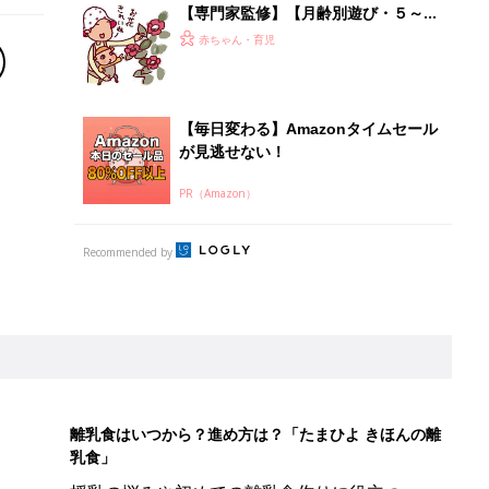
【専門家監修】【月齢別遊び・５～６
カ月ごろ】おもしろさを発見して、意
赤ちゃん・育児
欲の芽がグングン育つ遊びを
【毎日変わる】Amazonタイムセール
が見逃せない！
PR（Amazon）
Recommended by
離乳食はいつから？進め方は？「たまひよ きほんの離
乳食」