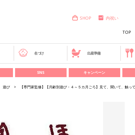
SHOP
内祝い
TOP
き
名づけ
出産準備
SNS
キャンペーン
遊び
【専門家監修】【月齢別遊び・４～５カ月ごろ】見て、聞いて、触っ