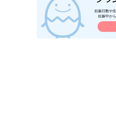
妊娠日数や
妊娠中か