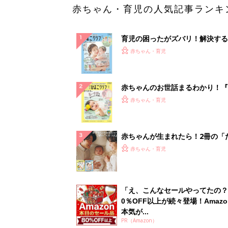
赤ちゃん・育児の人気記事ランキ
育児の困ったがズバリ！解決する
『ひよこクラブ 夏号』 4カ月～
赤ちゃん・育児
になるまで、育児に役立つ情報が
ぱい！
赤ちゃんのお世話まるわかり！『
てのひよこクラブ 夏号』〈巻頭
赤ちゃん・育児
集〉初めての授乳がうまくいく！
っぱい・ミルクの基本と夏のトラ
解決テク
赤ちゃんが生まれたら！2冊の「
ひよ」
赤ちゃん・育児
「え、こんなセールやってたの？
0％OFF以上が続々登場！Amazo
本気が...
PR（Amazon）