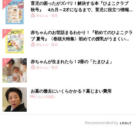
育児の困ったがズバリ！解決する本『ひよこクラブ
秋号』 4カ月～2才になるまで、育児に役立つ情報が
いっぱい！
赤ちゃん・育児
赤ちゃんのお世話まるわかり！『初めてのひよこクラ
ブ 夏号』〈巻頭大特集〉初めての授乳がうまくい
く！ おっぱい・ミルクの基本と夏のトラブル 解決テ
赤ちゃん・育児
ク
赤ちゃんが生まれたら！2冊の「たまひよ」
赤ちゃん・育児
お墓の撤去にいくらかかる？墓じまい費用
PR(くらしの話題)
Recommended by