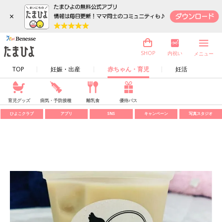
×
内祝い
SHOP
メニュー
TOP
妊娠・出産
赤ちゃん・育児
妊活
育児グッズ
病気・予防接種
離乳食
優待パス
ひよこクラブ
アプリ
SNS
キャンペーン
写真スタジオ