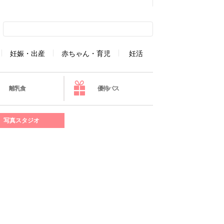
妊娠・出産
赤ちゃん・育児
妊活
離乳食
優待パス
写真スタジオ