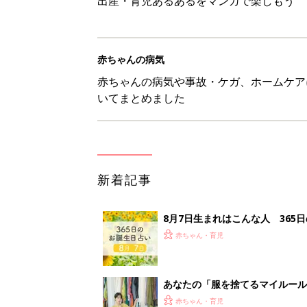
出産・育児あるあるをマンガで楽しもう
赤ちゃんの病気
赤ちゃんの病気や事故・ケガ、ホームケア
いてまとめました
新着記事
8月7日生まれはこんな人 365
赤ちゃん・育児
あなたの「服を捨てるマイルー
スタイリストが喝！
赤ちゃん・育児