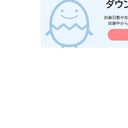
妊娠日数や
妊娠中か