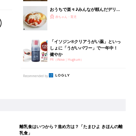
おうちで楽々♪みんなが頼んだデリバ
リーカフェごはん
赤ちゃん・育児
「イソジン®クリアうがい薬」といっ
しょに「うがいパワー」で一年中！
健やか
PR（iNova｜Hugkum）
Recommended by
離乳食はいつから？進め方は？「たまひよ きほんの離
乳食」