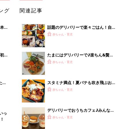
ング
関連記事
本
話題のデリバリーで楽々ごはん！自宅
2才
でお得においしく♪
赤ちゃん・育児
いっ
初め
たまにはデリバリーで♪楽ちん&贅沢
大特
ランチしちゃおう！
赤ちゃん・育児
 お
ブル
たま
スタミナ満点！夏バテも吹き飛ぶお肉
料理のデリバリー
赤ちゃん・育児
デリバリーでおうちカフェ♪みんなが
いっ
頼んだスイーツは？
赤ちゃん・育児
！