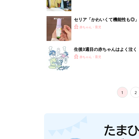
セリア「かわいくて機能性も◎」
赤ちゃん・育児
生後3週目の赤ちゃんはよく泣く
って本当？【専門家】
赤ちゃん・育児
1
2