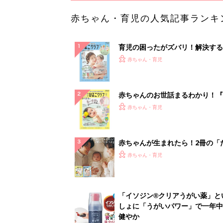
赤ちゃん・育児の人気記事ランキ
育児の困ったがズバリ！解決する
『ひよこクラブ 夏号』 4カ月～
赤ちゃん・育児
になるまで、育児に役立つ情報が
ぱい！
赤ちゃんのお世話まるわかり！『
てのひよこクラブ 夏号』〈巻頭
赤ちゃん・育児
集〉初めての授乳がうまくいく！
っぱい・ミルクの基本と夏のトラ
解決テク
赤ちゃんが生まれたら！2冊の「
ひよ」
赤ちゃん・育児
「イソジン®クリアうがい薬」と
しょに「うがいパワー」で一年中
健やか