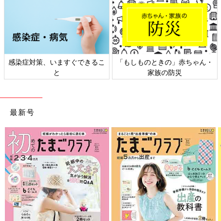
・
日本外来小児科学会リーフレッ
六星占術 細木かおりさんの人生
ト検討会
相談
最新号