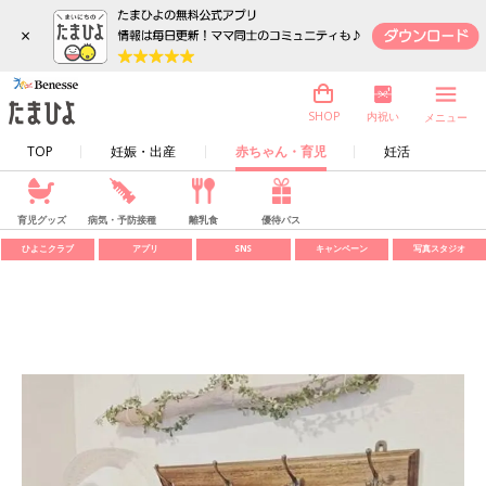
×
内祝い
SHOP
メニュー
TOP
妊娠・出産
赤ちゃん・育児
妊活
育児グッズ
病気・予防接種
離乳食
優待パス
ひよこクラブ
アプリ
SNS
キャンペーン
写真スタジオ