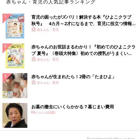
赤ちゃん・育児の人気記事ランキング
育児の困ったがズバリ！解決する本『ひよこクラブ
秋号』 4カ月～2才になるまで、育児に役立つ情報が
いっぱい！
赤ちゃん・育児
赤ちゃんのお世話まるわかり！『初めてのひよこクラ
ブ 夏号』〈巻頭大特集〉初めての授乳がうまくい
く！ おっぱい・ミルクの基本と夏のトラブル 解決テ
赤ちゃん・育児
ク
赤ちゃんが生まれたら！2冊の「たまひよ」
赤ちゃん・育児
お墓の撤去にいくらかかる？墓じまい費用
PR(くらしの話題)
Recommended by