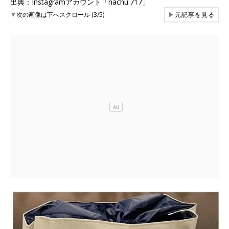
出典：Instagramアカウント「nachu.717」
▼
次の画像は下へスクロール (3/5)
▶
元記事を見る