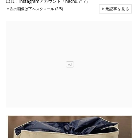
出典：Instagramアカウント「nachu.717」
▼
次の画像は下へスクロール (3/5)
▶
元記事を見る