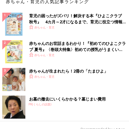
赤ちゃん・育児の人気記事ランキング
育児の困ったがズバリ！解決する本『ひよこクラブ
秋号』 4カ月～2才になるまで、育児に役立つ情報が
いっぱい！
赤ちゃん・育児
赤ちゃんのお世話まるわかり！『初めてのひよこクラ
ブ 夏号』〈巻頭大特集〉初めての授乳がうまくい
く！ おっぱい・ミルクの基本と夏のトラブル 解決テ
赤ちゃん・育児
ク
赤ちゃんが生まれたら！2冊の「たまひよ」
赤ちゃん・育児
お墓の撤去にいくらかかる？墓じまい費用
PR(くらしの話題)
Recommended by