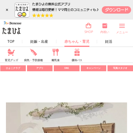
×
内祝い
SHOP
メニュー
TOP
妊娠・出産
赤ちゃん・育児
妊活
育児グッズ
病気・予防接種
離乳食
優待パス
ひよこクラブ
アプリ
SNS
キャンペーン
写真スタジオ