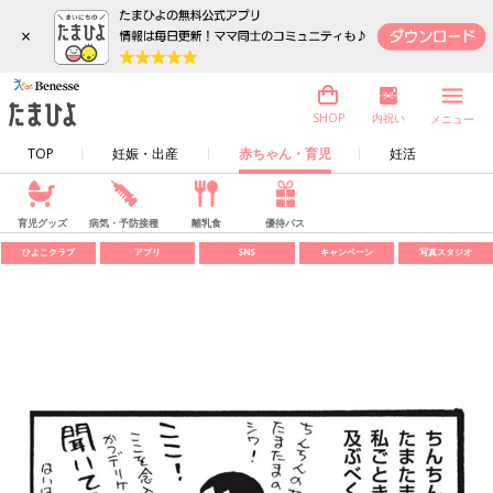
×
内祝い
SHOP
メニュー
TOP
妊娠・出産
赤ちゃん・育児
妊活
育児グッズ
病気・予防接種
離乳食
優待パス
ひよこクラブ
アプリ
SNS
キャンペーン
写真スタジオ