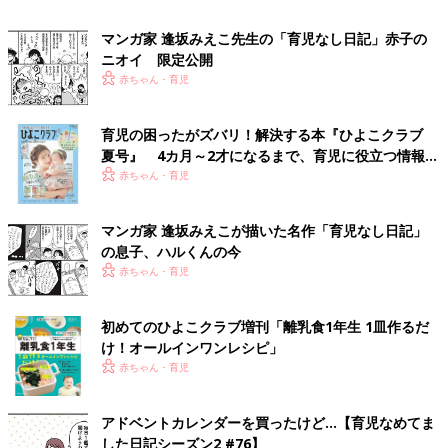
マンガ家 逢坂みえこ先生の「育児なし日記」赤子の
ニオイ 限定公開
赤ちゃん・育児
育児の困ったがズバリ！解決する本『ひよこクラブ
夏号』 4カ月～2才になるまで、育児に役立つ情報が
いっぱい！
赤ちゃん・育児
マンガ家 逢坂みえこが描いた名作「育児なし日記」
の息子、ハルくんの今
赤ちゃん・育児
初めてのひよこクラブ増刊「離乳食1年生 1皿作るだ
け！オールインワン​レシピ」
赤ちゃん・育児
アドベントカレンダーを買ったけど…【育児なめてま
した日記シーズン2 #76】