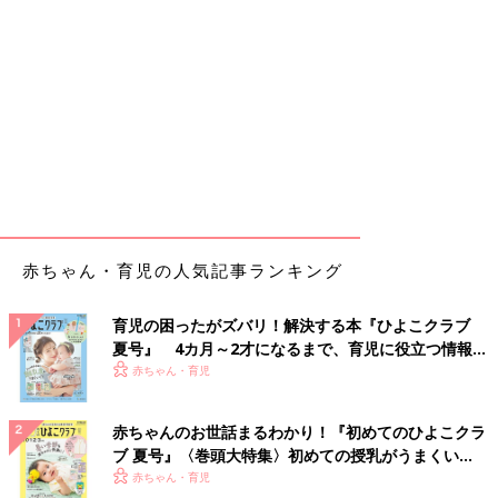
赤ちゃん・育児の人気記事ランキング
育児の困ったがズバリ！解決する本『ひよこクラブ
夏号』 4カ月～2才になるまで、育児に役立つ情報が
いっぱい！
赤ちゃん・育児
赤ちゃんのお世話まるわかり！『初めてのひよこクラ
ブ 夏号』〈巻頭大特集〉初めての授乳がうまくい
く！ おっぱい・ミルクの基本と夏のトラブル 解決テ
赤ちゃん・育児