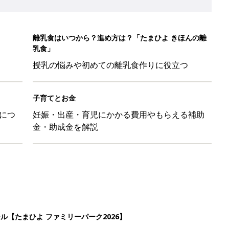
ール【たまひよ ファミリーパーク2026】
を育てる？土はどうする？
たまひよ」
本『ひよこクラブ 秋号』 4カ月～2才になるまで、育児に役立