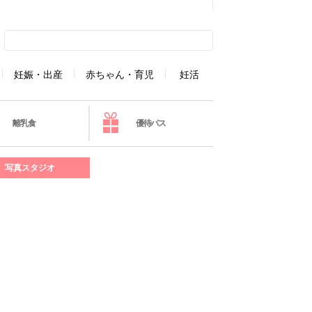
妊娠・出産
赤ちゃん・育児
妊活
離乳食
優待パス
写真スタジオ