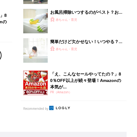
Recommended by
離乳食はいつから？進め方は？「たまひよ きほんの離
乳食」
授乳の悩みや初めての離乳食作りに役立つ
子育てとお金
につ
妊娠・出産・育児にかかる費用やもらえる補助
金・助成金を解説