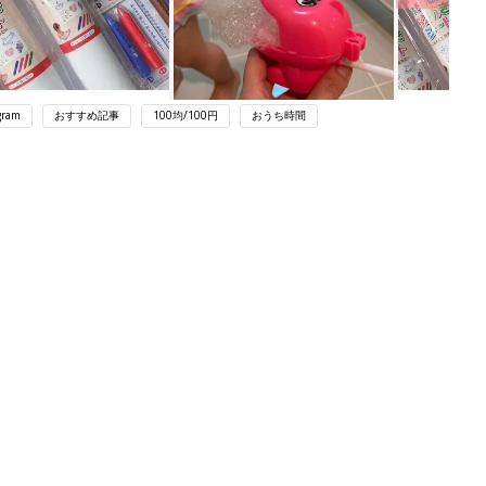
gram
おすすめ記事
100均/100円
おうち時間
ング
関連記事
本
「お風呂に入らない日はある？」「何
2才
日入らない？」 子育て家庭のお風呂
赤ちゃん・育児
いっ
キャンセル事情
初め
お風呂場のカビ対策、塩素系漂白剤に
大特
落とし穴が…⁉ カビ予防にはこのひ
赤ちゃん・育児