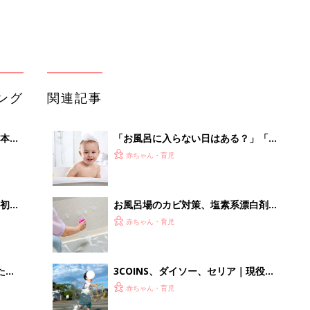
 お
と手間が大事！
ブル
たま
3COINS、ダイソー、セリア｜現役保
育士もおすすめ！外遊びがもっと楽し
赤ちゃん・育児
くなるおもちゃ5選
お風呂掃除いつするのがベスト？お風
」8
呂場に汚れを溜め込まないポイント６
赤ちゃん・育児
nの
簡単だけど欠かせない！いつやる？誰
がやる？「風呂掃除」
赤ちゃん・育児
「え、こんなセールやってたの？」8
0％OFF以上が続々登場！Amazonの
本気が...
PR（Amazon）