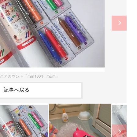
ramアカウント「mm1004__mum」
記事へ戻る