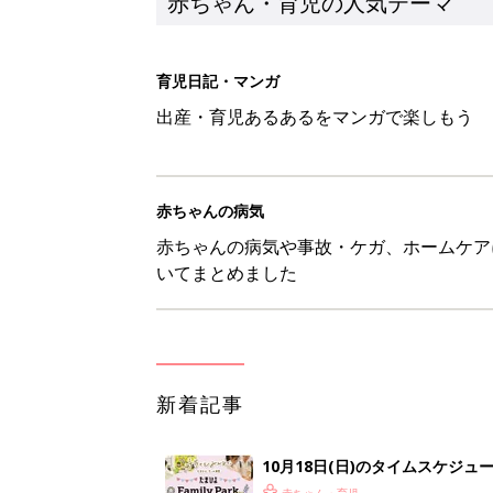
新着記事
10月18日(日)のタイムスケジュ
赤ちゃん・育児
「知りたい！ガーデニング」何
赤ちゃん・育児
赤ちゃんが生まれたら！2冊の「
赤ちゃん・育児
育児の困ったがズバリ！解決する
つ情報がいっぱい！
赤ちゃん・育児