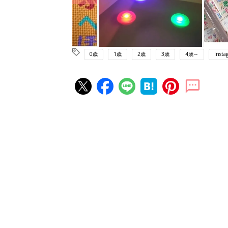
0歳
1歳
2歳
3歳
4歳～
Insta
赤ちゃん・育児の人気記事ランキ
育児の困ったがズバリ！解決する
『ひよこクラブ 秋号』 4カ月～
赤ちゃん・育児
になるまで、育児に役立つ情報が
ぱい！
赤ちゃんのお世話まるわかり！『
てのひよこクラブ 夏号』〈巻頭
赤ちゃん・育児