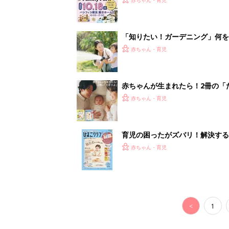
<
1
妊娠日数や
妊娠中か