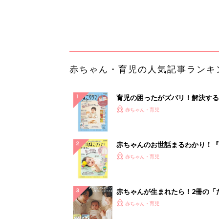
集〉初めての授乳がうまくいく！
っぱい・ミルクの基本と夏のトラ
解決テク
赤ちゃんが生まれたら！2冊の「
ひよ」
赤ちゃん・育児
「え、こんなセールやってたの？
0％OFF以上が続々登場！Amazo
本気が...
PR（Amazon）
ランキングをもっと見る