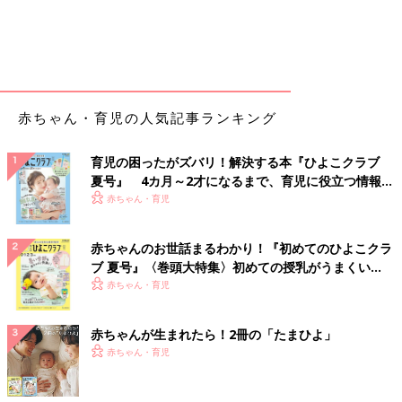
赤ちゃん・育児の人気記事ランキング
育児の困ったがズバリ！解決する本『ひよこクラブ
夏号』 4カ月～2才になるまで、育児に役立つ情報が
いっぱい！
赤ちゃん・育児
赤ちゃんのお世話まるわかり！『初めてのひよこクラ
ブ 夏号』〈巻頭大特集〉初めての授乳がうまくい
く！ おっぱい・ミルクの基本と夏のトラブル 解決テ
赤ちゃん・育児
ク
赤ちゃんが生まれたら！2冊の「たまひよ」
赤ちゃん・育児