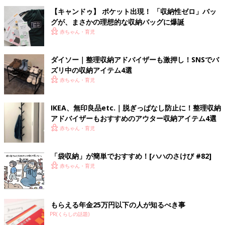
【キャンドゥ】 ポケット出現！ 「収納性ゼロ」バッ
グが、まさかの理想的な収納バッグに爆誕
赤ちゃん・育児
ダイソー｜整理収納アドバイザーも激押し！SNSでバ
ズリ中の収納アイテム4選
赤ちゃん・育児
IKEA、無印良品etc.｜脱ぎっぱなし防止に！整理収納
アドバイザーもおすすめのアウター収納アイテム4選
赤ちゃん・育児
「袋収納」が簡単でおすすめ！[ハハのさけび #82]
赤ちゃん・育児
もらえる年金25万円以下の人が知るべき事
PR(くらしの話題)