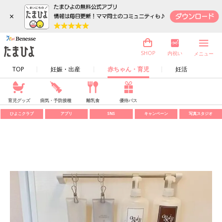
×
内祝い
SHOP
メニュー
TOP
妊娠・出産
赤ちゃん・育児
妊活
育児グッズ
病気・予防接種
離乳食
優待パス
ひよこクラブ
アプリ
SNS
キャンペーン
写真スタジオ