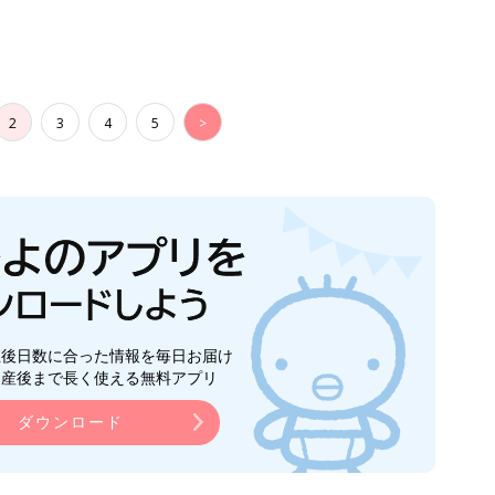
2
3
4
5
>
生後日数に合った情報を毎日お届け
ら産後まで長く使える無料アプリ
ダウンロード