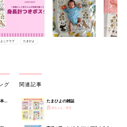
ひよこクラブ
たまひよ
ング
関連記事
本
たまひよの雑誌
2才
赤ちゃん・育児
いっ