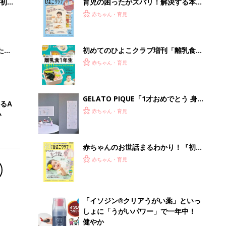
初め
育児の困ったがズバリ！解決する本
大特
『ひよこクラブ 秋号』 4カ月～2才
赤ちゃん・育児
 お
になるまで、育児に役立つ情報がいっ
ブル
ぱい！
たま
初めてのひよこクラブ増刊「離乳食1
年生 1皿作るだけ！オールインワン​レ
赤ちゃん・育児
シピ」
GELATO PIQUE「1才おめでとう 身長
るA
計&お誕生日ポスター」がとじ込み付
赤ちゃん・育児
い
録に。『後期のひよこクラブ』春号が
発売中！
赤ちゃんのお世話まるわかり！『初め
てのひよこクラブ 夏号』〈巻頭大特
赤ちゃん・育児
集〉初めての授乳がうまくいく！ お
っぱい・ミルクの基本と夏のトラブル
解決テク
「イソジン®クリアうがい薬」といっ
しょに「うがいパワー」で一年中！
健やか