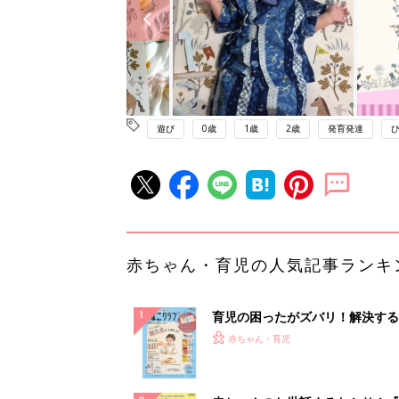
遊び
0歳
1歳
2歳
発育発達
赤ちゃん・育児の人気記事ランキ
育児の困ったがズバリ！解決する
『ひよこクラブ 秋号』 4カ月～
赤ちゃん・育児
になるまで、育児に役立つ情報が
ぱい！