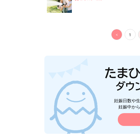
<
1
妊娠日数や
妊娠中か