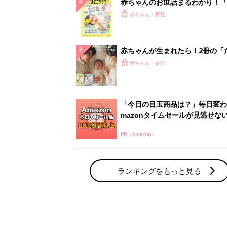
赤ちゃんのお世話まるわかり！『
てのひよこクラブ 夏号』〈巻頭
赤ちゃん・育児
集〉初めての授乳がうまくいく！
っぱい・ミルクの基本と夏のトラ
解決テク
赤ちゃんが生まれたら！2冊の「
ひよ」
赤ちゃん・育児
「今日の目玉商品は？」毎日変わ
mazonタイムセールが見逃せな
PR（Amazon）
ランキングをもっと見る