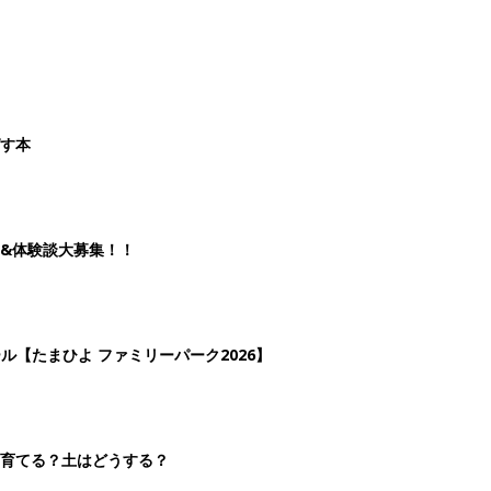
ばす本
&体験談大募集！！
ール【たまひよ ファミリーパーク2026】
を育てる？土はどうする？