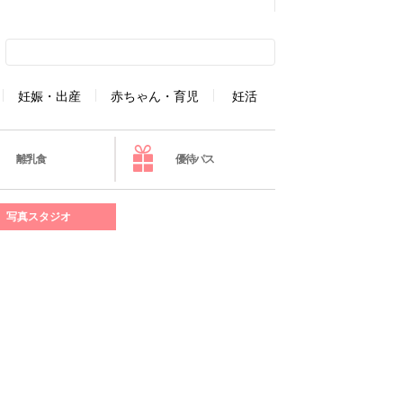
妊娠・出産
赤ちゃん・育児
妊活
離乳食
優待パス
写真スタジオ