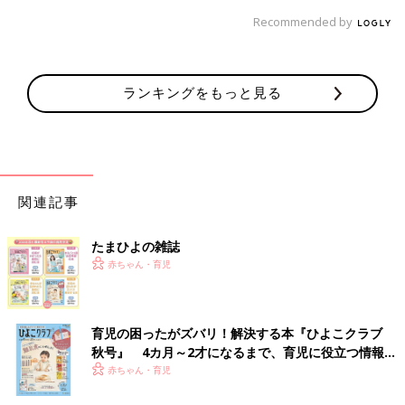
Recommended by
ランキングをもっと見る
関連記事
たまひよの雑誌
赤ちゃん・育児
育児の困ったがズバリ！解決する本『ひよこクラブ
秋号』 4カ月～2才になるまで、育児に役立つ情報が
いっぱい！
赤ちゃん・育児