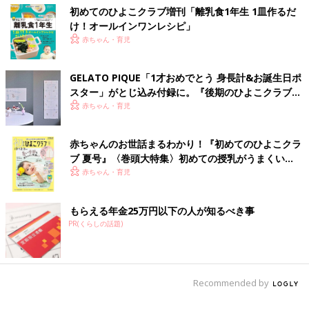
初めてのひよこクラブ増刊「離乳食1年生 1皿作るだ
け！オールインワン​レシピ」
赤ちゃん・育児
GELATO PIQUE「1才おめでとう 身長計&お誕生日ポ
スター」がとじ込み付録に。『後期のひよこクラブ』
春号が発売中！
赤ちゃん・育児
赤ちゃんのお世話まるわかり！『初めてのひよこクラ
ブ 夏号』〈巻頭大特集〉初めての授乳がうまくい
く！ おっぱい・ミルクの基本と夏のトラブル 解決テ
赤ちゃん・育児
ク
もらえる年金25万円以下の人が知るべき事
PR(くらしの話題)
Recommended by