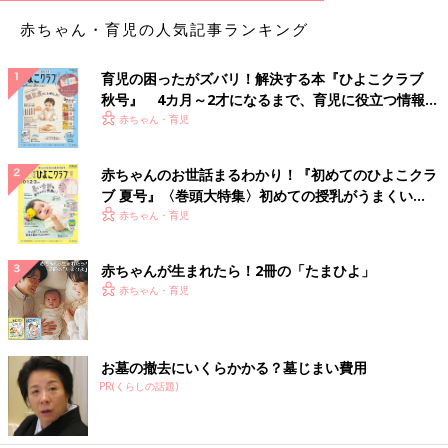
赤ちゃん・育児の人気記事ランキング
育児の困ったがズバリ！解決する本『ひよこクラブ
秋号』 4カ月～2才になるまで、育児に役立つ情報が
いっぱい！
赤ちゃん・育児
赤ちゃんのお世話まるわかり！『初めてのひよこクラ
ブ 夏号』〈巻頭大特集〉初めての授乳がうまくい
く！ おっぱい・ミルクの基本と夏のトラブル 解決テ
赤ちゃん・育児
ク
赤ちゃんが生まれたら！2冊の「たまひよ」
赤ちゃん・育児
お墓の撤去にいくらかかる？墓じまい費用
PR(くらしの話題)