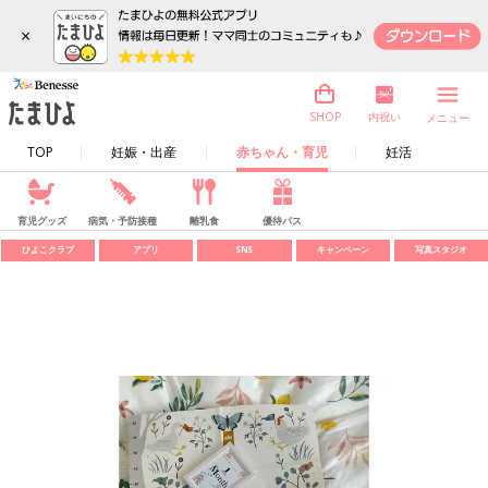
×
内祝い
SHOP
メニュー
TOP
妊娠・出産
赤ちゃん・育児
妊活
育児グッズ
病気・予防接種
離乳食
優待パス
ひよこクラブ
アプリ
SNS
キャンペーン
写真スタジオ