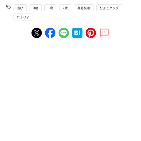
遊び
0歳
1歳
2歳
発育発達
ひよこクラブ
たまひよ