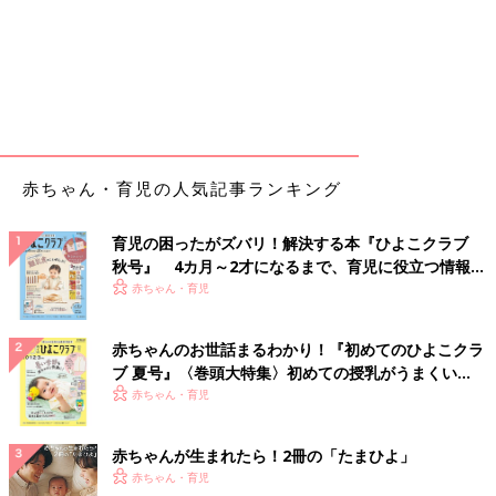
赤ちゃん・育児の人気記事ランキング
育児の困ったがズバリ！解決する本『ひよこクラブ
秋号』 4カ月～2才になるまで、育児に役立つ情報が
いっぱい！
赤ちゃん・育児
赤ちゃんのお世話まるわかり！『初めてのひよこクラ
ブ 夏号』〈巻頭大特集〉初めての授乳がうまくい
く！ おっぱい・ミルクの基本と夏のトラブル 解決テ
赤ちゃん・育児
ク
赤ちゃんが生まれたら！2冊の「たまひよ」
赤ちゃん・育児