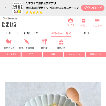
×
内祝い
SHOP
メニュー
TOP
妊娠・出産
赤ちゃん・育児
妊活
育児グッズ
病気・予防接種
離乳食
優待パス
ひよこクラブ
アプリ
SNS
キャンペーン
写真スタジオ