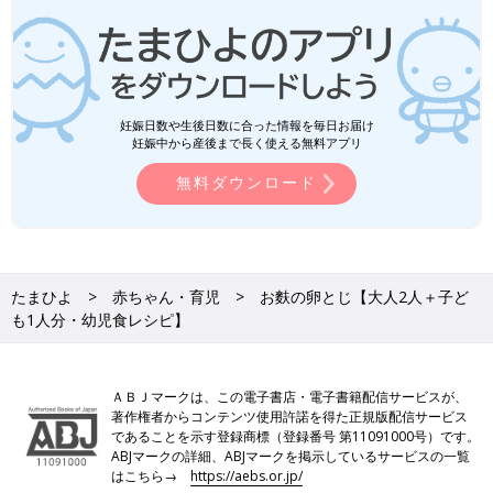
妊娠日数や生後日数に合った情報を毎日お届け
妊娠中から産後まで長く使える無料アプリ
無料ダウンロード
たまひよ
赤ちゃん・育児
お麩の卵とじ【大人2人＋子ど
も1人分・幼児食レシピ】
ＡＢＪマークは、この電子書店・電子書籍配信サービスが、
著作権者からコンテンツ使用許諾を得た正規版配信サービス
であることを示す登録商標（登録番号 第11091000号）です。
ABJマークの詳細、ABJマークを掲示しているサービスの一覧
はこちら→
https://aebs.or.jp/