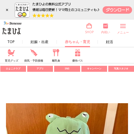
×
内祝い
SHOP
メニュー
TOP
妊娠・出産
赤ちゃん・育児
妊活
育児グッズ
病気・予防接種
離乳食
優待パス
ひよこクラブ
アプリ
SNS
キャンペーン
写真スタジオ