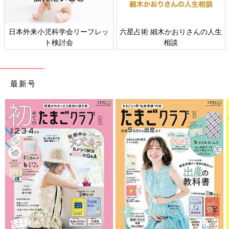
生
すべての赤ちゃんや家族にとっ
赤ちゃんの肌トラブル、アレル
て、よりよい社会・環境となる
ギーについて
ことをめざしてさまざまな課題
を取材し、発信していきます
最新号