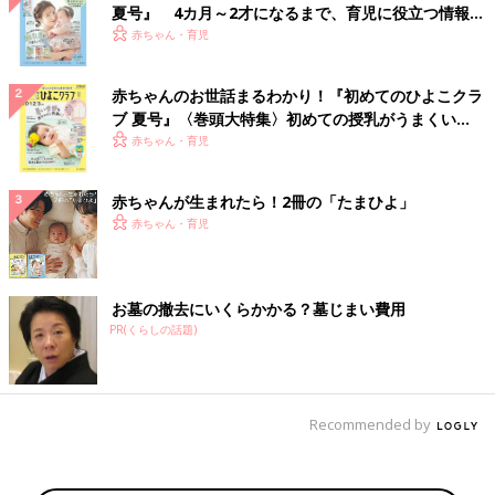
夏号』 4カ月～2才になるまで、育児に役立つ情報が
いっぱい！
赤ちゃん・育児
赤ちゃんのお世話まるわかり！『初めてのひよこクラ
ブ 夏号』〈巻頭大特集〉初めての授乳がうまくい
く！ おっぱい・ミルクの基本と夏のトラブル 解決テ
赤ちゃん・育児
ク
赤ちゃんが生まれたら！2冊の「たまひよ」
赤ちゃん・育児
お墓の撤去にいくらかかる？墓じまい費用
PR(くらしの話題)
Recommended by