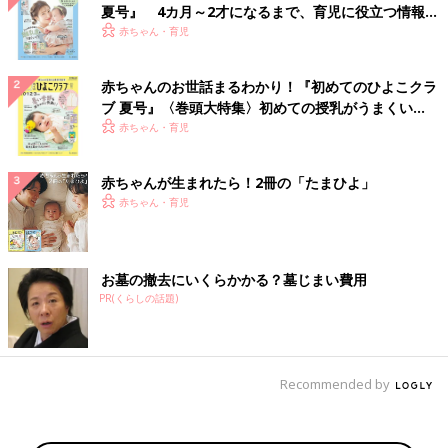
夏号』 4カ月～2才になるまで、育児に役立つ情報が
いっぱい！
赤ちゃん・育児
赤ちゃんのお世話まるわかり！『初めてのひよこクラ
ブ 夏号』〈巻頭大特集〉初めての授乳がうまくい
く！ おっぱい・ミルクの基本と夏のトラブル 解決テ
赤ちゃん・育児
ク
赤ちゃんが生まれたら！2冊の「たまひよ」
赤ちゃん・育児
お墓の撤去にいくらかかる？墓じまい費用
PR(くらしの話題)
Recommended by