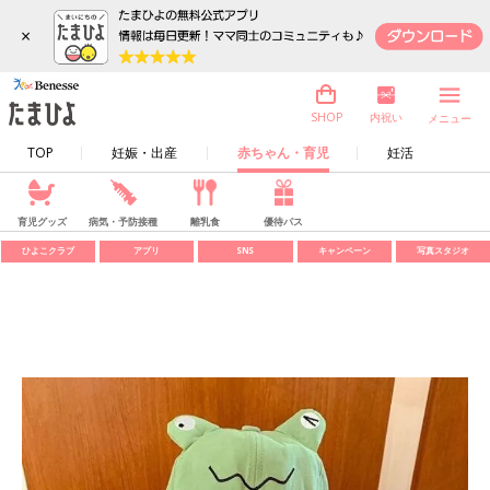
×
内祝い
SHOP
メニュー
TOP
妊娠・出産
赤ちゃん・育児
妊活
育児グッズ
病気・予防接種
離乳食
優待パス
ひよこクラブ
アプリ
SNS
キャンペーン
写真スタジオ