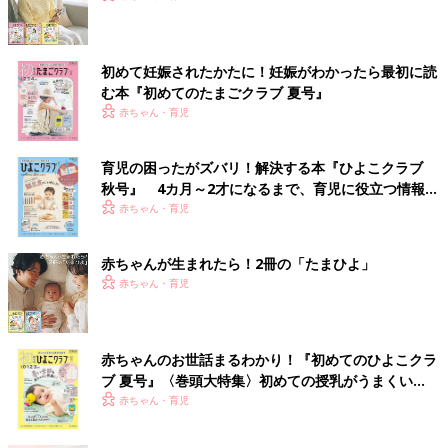
初めて妊娠されたかたに！妊娠がわかったら最初に読
む本『初めてのたまごクラブ 夏号』
赤ちゃん・育児
育児の困ったがズバリ！解決する本『ひよこクラブ
秋号』 4カ月～2才になるまで、育児に役立つ情報が
いっぱい！
赤ちゃん・育児
赤ちゃんが生まれたら！2冊の「たまひよ」
赤ちゃん・育児
赤ちゃんのお世話まるわかり！『初めてのひよこクラ
ブ 夏号』〈巻頭大特集〉初めての授乳がうまくい
く！ おっぱい・ミルクの基本と夏のトラブル 解決テ
赤ちゃん・育児
ク