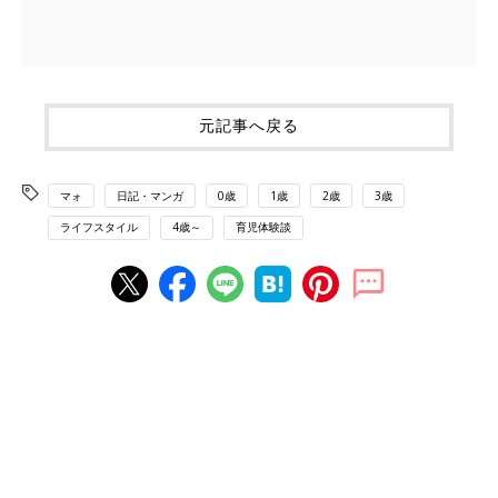
元記事へ戻る
マォ
日記・マンガ
0歳
1歳
2歳
3歳
ライフスタイル
4歳～
育児体験談