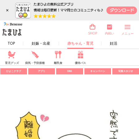
×
内祝い
SHOP
メニュー
TOP
妊娠・出産
赤ちゃん・育児
妊活
育児グッズ
病気・予防接種
離乳食
優待パス
ひよこクラブ
アプリ
SNS
キャンペーン
写真スタジオ