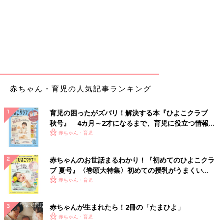
赤ちゃん・育児の人気記事ランキング
育児の困ったがズバリ！解決する本『ひよこクラブ
秋号』 4カ月～2才になるまで、育児に役立つ情報が
いっぱい！
赤ちゃん・育児
赤ちゃんのお世話まるわかり！『初めてのひよこクラ
ブ 夏号』〈巻頭大特集〉初めての授乳がうまくい
く！ おっぱい・ミルクの基本と夏のトラブル 解決テ
赤ちゃん・育児
ク
赤ちゃんが生まれたら！2冊の「たまひよ」
赤ちゃん・育児