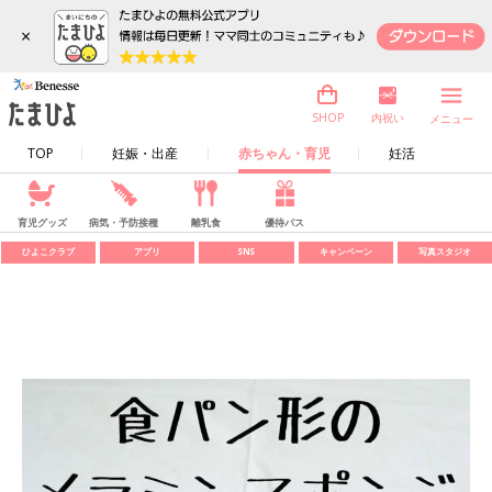
×
内祝い
SHOP
メニュー
TOP
妊娠・出産
赤ちゃん・育児
妊活
育児グッズ
病気・予防接種
離乳食
優待パス
ひよこクラブ
アプリ
SNS
キャンペーン
写真スタジオ