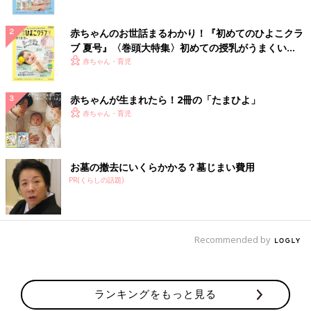
赤ちゃんのお世話まるわかり！『初めてのひよこクラ
ブ 夏号』〈巻頭大特集〉初めての授乳がうまくい
く！ おっぱい・ミルクの基本と夏のトラブル 解決テ
赤ちゃん・育児
ク
赤ちゃんが生まれたら！2冊の「たまひよ」
赤ちゃん・育児
お墓の撤去にいくらかかる？墓じまい費用
PR(くらしの話題)
Recommended by
ランキングをもっと見る