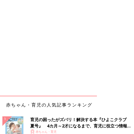
赤ちゃん・育児の人気記事ランキング
育児の困ったがズバリ！解決する本『ひよこクラブ
夏号』 4カ月～2才になるまで、育児に役立つ情報が
いっぱい！
赤ちゃん・育児