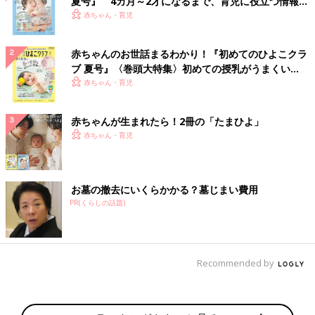
夏号』 4カ月～2才になるまで、育児に役立つ情報が
いっぱい！
赤ちゃん・育児
赤ちゃんのお世話まるわかり！『初めてのひよこクラ
ブ 夏号』〈巻頭大特集〉初めての授乳がうまくい
く！ おっぱい・ミルクの基本と夏のトラブル 解決テ
赤ちゃん・育児
ク
赤ちゃんが生まれたら！2冊の「たまひよ」
赤ちゃん・育児
お墓の撤去にいくらかかる？墓じまい費用
PR(くらしの話題)
Recommended by