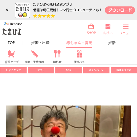
×
内祝い
SHOP
メニュー
TOP
妊娠・出産
赤ちゃん・育児
妊活
育児グッズ
病気・予防接種
離乳食
優待パス
ひよこクラブ
アプリ
SNS
キャンペーン
写真スタジオ