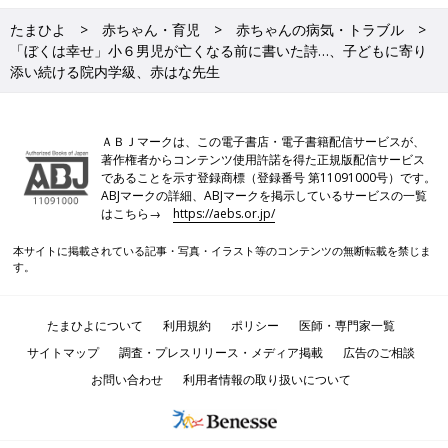
たまひよ
赤ちゃん・育児
赤ちゃんの病気・トラブル
「ぼくは幸せ」小６男児が亡くなる前に書いた詩…、子どもに寄り
添い続ける院内学級、赤はな先生
ＡＢＪマークは、この電子書店・電子書籍配信サービスが、
著作権者からコンテンツ使用許諾を得た正規版配信サービス
であることを示す登録商標（登録番号 第11091000号）です。
ABJマークの詳細、ABJマークを掲示しているサービスの一覧
はこちら→
https://aebs.or.jp/
本サイトに掲載されている記事・写真・イラスト等のコンテンツの無断転載を禁じま
す。
たまひよについて
利用規約
ポリシー
医師・専門家一覧
サイトマップ
調査・プレスリリース・メディア掲載
広告のご相談
お問い合わせ
利用者情報の取り扱いについて