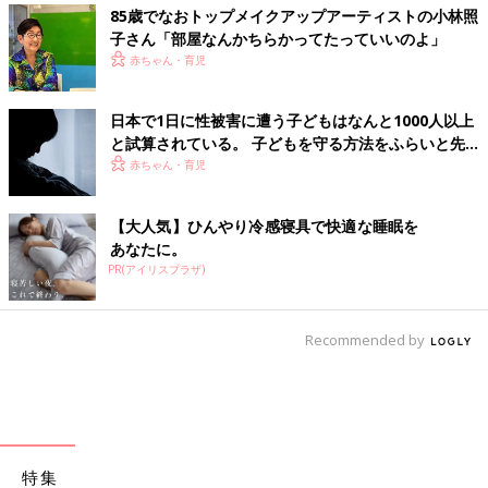
85歳でなおトップメイクアップアーティストの小林照
子さん「部屋なんかちらかってたっていいのよ」
赤ちゃん・育児
日本で1日に性被害に遭う子どもはなんと1000人以上
と試算されている。 子どもを守る方法をふらいと先
生に聞く【小児科医】
赤ちゃん・育児
【大人気】ひんやり冷感寝具で快適な睡眠を
あなたに。
PR(アイリスプラザ)
Recommended by
特集