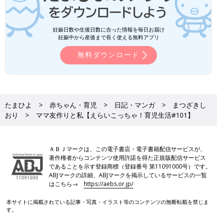
妊娠日数や生後日数に合った情報を毎日お届け
妊娠中から産後まで長く使える無料アプリ
無料ダウンロード
たまひよ
赤ちゃん・育児
日記・マンガ
まつざきし
おり
ママ友作りと私【えらいこっちゃ！育児生活#101】
ＡＢＪマークは、この電子書店・電子書籍配信サービスが、
著作権者からコンテンツ使用許諾を得た正規版配信サービス
であることを示す登録商標（登録番号 第11091000号）です。
ABJマークの詳細、ABJマークを掲示しているサービスの一覧
はこちら→
https://aebs.or.jp/
本サイトに掲載されている記事・写真・イラスト等のコンテンツの無断転載を禁じま
す。