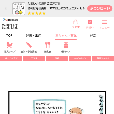
×
内祝い
SHOP
メニュー
TOP
妊娠・出産
赤ちゃん・育児
妊活
育児グッズ
病気・予防接種
離乳食
優待パス
ひよこクラブ
アプリ
SNS
キャンペーン
写真スタジオ