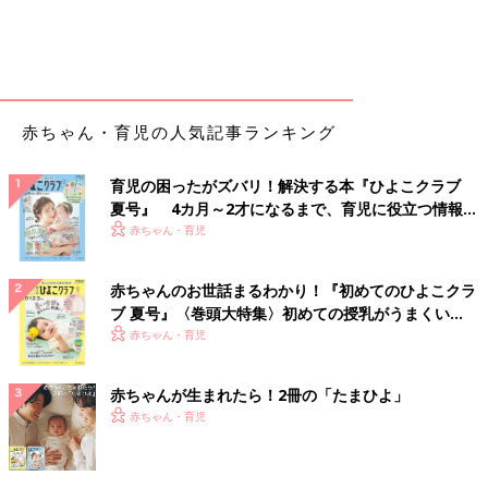
赤ちゃん・育児の人気記事ランキング
育児の困ったがズバリ！解決する本『ひよこクラブ
夏号』 4カ月～2才になるまで、育児に役立つ情報が
いっぱい！
赤ちゃん・育児
赤ちゃんのお世話まるわかり！『初めてのひよこクラ
ブ 夏号』〈巻頭大特集〉初めての授乳がうまくい
く！ おっぱい・ミルクの基本と夏のトラブル 解決テ
赤ちゃん・育児
ク
赤ちゃんが生まれたら！2冊の「たまひよ」
赤ちゃん・育児