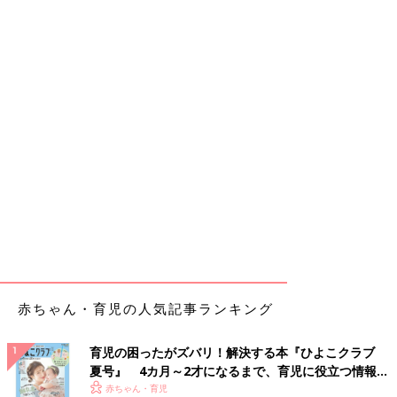
赤ちゃん・育児の人気記事ランキング
育児の困ったがズバリ！解決する本『ひよこクラブ
夏号』 4カ月～2才になるまで、育児に役立つ情報が
いっぱい！
赤ちゃん・育児