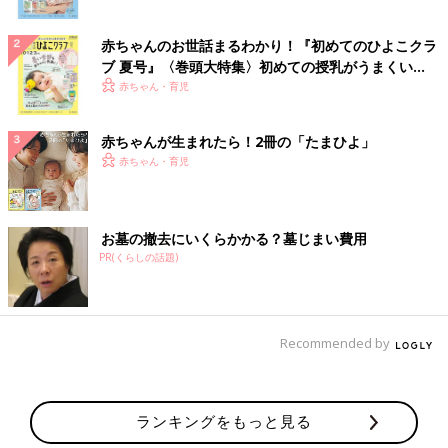
赤ちゃんのお世話まるわかり！『初めてのひよこクラ
ブ 夏号』〈巻頭大特集〉初めての授乳がうまくい
く！ おっぱい・ミルクの基本と夏のトラブル 解決テ
赤ちゃん・育児
ク
赤ちゃんが生まれたら！2冊の「たまひよ」
赤ちゃん・育児
お墓の撤去にいくらかかる？墓じまい費用
PR(くらしの話題)
Recommended by
ランキングをもっと見る