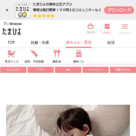
×
内祝い
SHOP
メニュー
TOP
妊娠・出産
赤ちゃん・育児
妊活
育児グッズ
病気・予防接種
離乳食
優待パス
ひよこクラブ
アプリ
SNS
キャンペーン
写真スタジオ