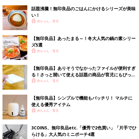
話題沸騰！無印良品のごはんにかけるシリーズが美味
い！
赤ちゃん・育児
【無印良品】あったまる～！冬大人気の鍋の素シリー
ズ5選
赤ちゃん・育児
【無印良品】ありそうでなかったファイルが便利すぎ
る！さっと開いて使える話題の商品が育児にもぴった
り
赤ちゃん・育児
【無印良品】シンプルで機能もバッチリ！ マルチに
使える優秀アイテム
赤ちゃん・育児
3COINS、無印良品etc.「優秀で2色買い」「片手でひ
らける」大人気のミニポーチ4選