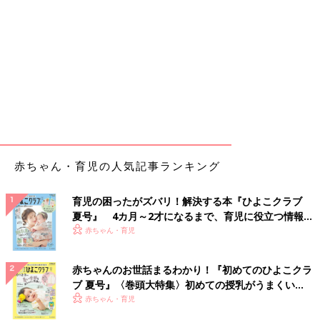
赤ちゃん・育児の人気記事ランキング
育児の困ったがズバリ！解決する本『ひよこクラブ
夏号』 4カ月～2才になるまで、育児に役立つ情報が
いっぱい！
赤ちゃん・育児
赤ちゃんのお世話まるわかり！『初めてのひよこクラ
ブ 夏号』〈巻頭大特集〉初めての授乳がうまくい
く！ おっぱい・ミルクの基本と夏のトラブル 解決テ
赤ちゃん・育児
ク