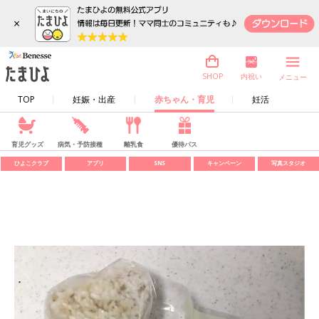
×
内祝い
SHOP
メニュー
TOP
妊娠・出産
赤ちゃん・育児
妊活
育児グッズ
病気・予防接種
離乳食
優待パス
ひよこクラブ
アプリ
SNS
キャンペーン
写真スタジオ