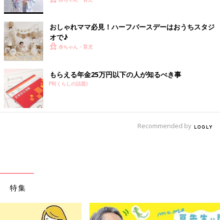
おしゃれママ必見！ハーフバースデーはおうちスタジ
オで♪
赤ちゃん・育児
もらえる年金25万円以下の人が知るべき事
PR(くらしの話題)
Recommended by
特集