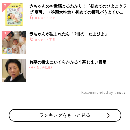
赤ちゃんのお世話まるわかり！『初めてのひよこクラ
ブ 夏号』〈巻頭大特集〉初めての授乳がうまくい
く！ おっぱい・ミルクの基本と夏のトラブル 解決テ
赤ちゃん・育児
ク
赤ちゃんが生まれたら！2冊の「たまひよ」
赤ちゃん・育児
お墓の撤去にいくらかかる？墓じまい費用
PR(くらしの話題)
Recommended by
ランキングをもっと見る