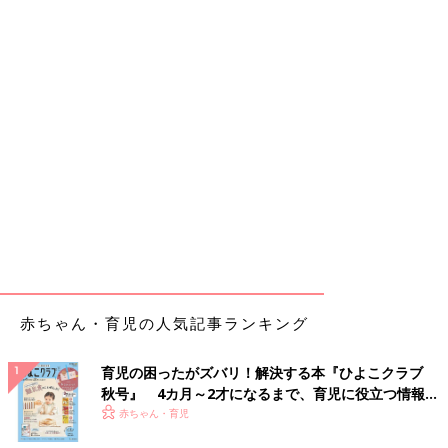
赤ちゃん・育児の人気記事ランキング
育児の困ったがズバリ！解決する本『ひよこクラブ
秋号』 4カ月～2才になるまで、育児に役立つ情報が
いっぱい！
赤ちゃん・育児