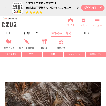
×
内祝い
SHOP
メニュー
TOP
妊娠・出産
赤ちゃん・育児
妊活
育児グッズ
病気・予防接種
離乳食
優待パス
ひよこクラブ
アプリ
SNS
キャンペーン
写真スタジオ