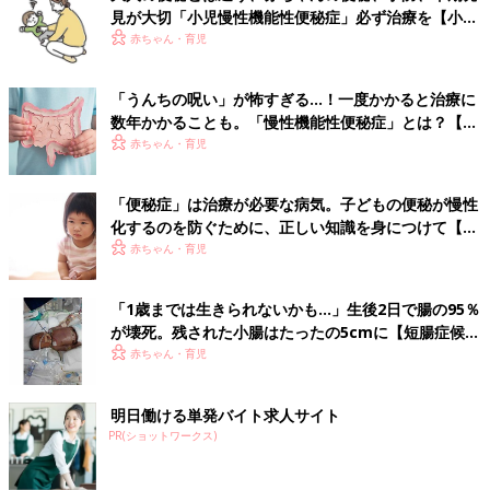
見が大切「小児慢性機能性便秘症」必ず治療を【小児
科医】
赤ちゃん・育児
「うんちの呪い」が怖すぎる…！一度かかると治療に
数年かかることも。「慢性機能性便秘症」とは？【専
門医】
赤ちゃん・育児
「便秘症」は治療が必要な病気。子どもの便秘が慢性
化するのを防ぐために、正しい知識を身につけて【専
門医】
赤ちゃん・育児
「1歳までは生きられないかも…」生後2日で腸の95％
が壊死。残された小腸はたったの5cmに【短腸症候
群・体験談】
赤ちゃん・育児
明日働ける単発バイト求人サイト
PR(ショットワークス)