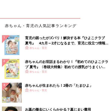
赤ちゃん・育児の人気記事ランキング
育児の困ったがズバリ！解決する本『ひよこクラブ
夏号』 4カ月～2才になるまで、育児に役立つ情報が
いっぱい！
赤ちゃん・育児
赤ちゃんのお世話まるわかり！『初めてのひよこクラ
ブ 夏号』〈巻頭大特集〉初めての授乳がうまくい
く！ おっぱい・ミルクの基本と夏のトラブル 解決テ
赤ちゃん・育児
ク
赤ちゃんが生まれたら！2冊の「たまひよ」
赤ちゃん・育児
お墓の撤去にいくらかかる？墓じまい費用