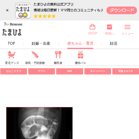
×
内祝い
SHOP
メニュー
TOP
妊娠・出産
赤ちゃん・育児
妊活
育児グッズ
病気・予防接種
離乳食
優待パス
ひよこクラブ
アプリ
SNS
キャンペーン
写真スタジオ