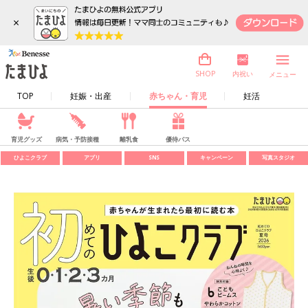
×
内祝い
SHOP
メニュー
TOP
妊娠・出産
赤ちゃん・育児
妊活
育児グッズ
病気・予防接種
離乳食
優待パス
ひよこクラブ
アプリ
SNS
キャンペーン
写真スタジオ