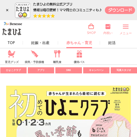
×
内祝い
SHOP
メニュー
TOP
妊娠・出産
赤ちゃん・育児
妊活
育児グッズ
病気・予防接種
離乳食
優待パス
ひよこクラブ
アプリ
SNS
キャンペーン
写真スタジオ