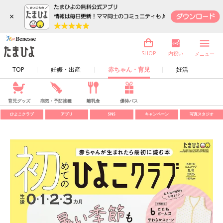
×
内祝い
SHOP
メニュー
TOP
妊娠・出産
赤ちゃん・育児
妊活
育児グッズ
病気・予防接種
離乳食
優待パス
ひよこクラブ
アプリ
SNS
キャンペーン
写真スタジオ