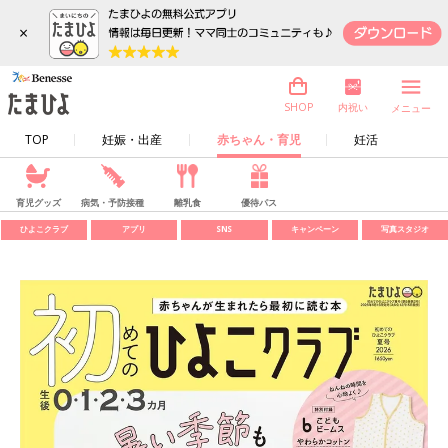
×
内祝い
SHOP
メニュー
TOP
妊娠・出産
赤ちゃん・育児
妊活
育児グッズ
病気・予防接種
離乳食
優待パス
ひよこクラブ
アプリ
SNS
キャンペーン
写真スタジオ