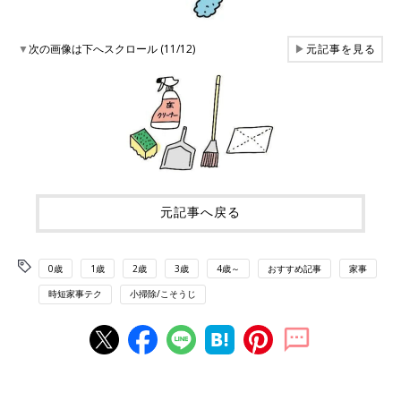
▼
次の画像は下へスクロール (11/12)
▶
元記事を見る
元記事へ戻る
0歳
1歳
2歳
3歳
4歳～
おすすめ記事
家事
時短家事テク
小掃除/こそうじ