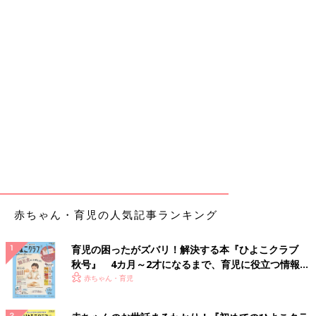
赤ちゃん・育児の人気記事ランキング
育児の困ったがズバリ！解決する本『ひよこクラブ
秋号』 4カ月～2才になるまで、育児に役立つ情報が
いっぱい！
赤ちゃん・育児