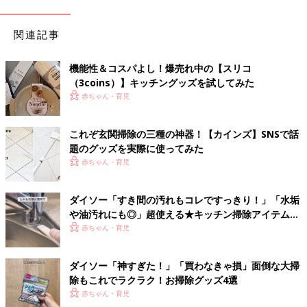
関連記事
機能性＆コスパよし！爆売れ中の【スリコ
（3coins）】キッチングッズを試してみた
赤ちゃん・育児
これぞ玄関掃除の三種の神器！【カインズ】SNSで話
題のグッズを実際に使ってみた
赤ちゃん・育児
ダイソー「すき間の汚れもコレですっきり！」「水垢
や油汚れにも◎」超使える★キッチン掃除アイテム5
選
赤ちゃん・育児
ダイソー「神すぎた！」「買わなきゃ損」面倒な大掃
除もこれでラクラク！お掃除グッズ4選
赤ちゃん・育児