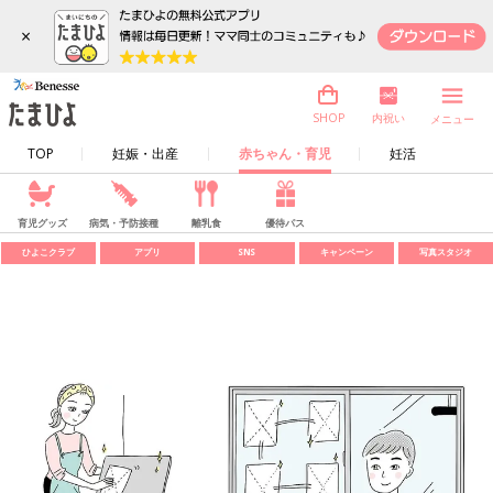
×
内祝い
SHOP
メニュー
TOP
妊娠・出産
赤ちゃん・育児
妊活
育児グッズ
病気・予防接種
離乳食
優待パス
ひよこクラブ
アプリ
SNS
キャンペーン
写真スタジオ