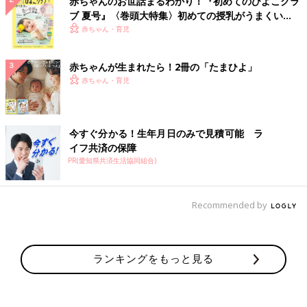
赤ちゃんのお世話まるわかり！『初めてのひよこクラ
ブ 夏号』〈巻頭大特集〉初めての授乳がうまくい
く！ おっぱい・ミルクの基本と夏のトラブル 解決テ
赤ちゃん・育児
ク
赤ちゃんが生まれたら！2冊の「たまひよ」
赤ちゃん・育児
今すぐ分かる！生年月日のみで見積可能 ラ
イフ共済の保障
PR(愛知県共済生活協同組合)
Recommended by
ランキングをもっと見る